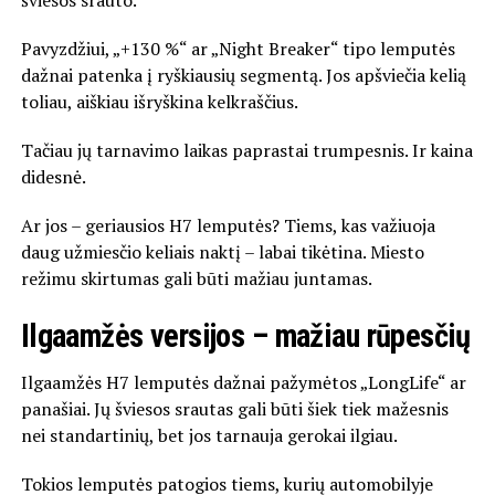
Pavyzdžiui, „+130 %“ ar „Night Breaker“ tipo lemputės
dažnai patenka į ryškiausių segmentą. Jos apšviečia kelią
toliau, aiškiau išryškina kelkraščius.
Tačiau jų tarnavimo laikas paprastai trumpesnis. Ir kaina
didesnė.
Ar jos – geriausios H7 lemputės? Tiems, kas važiuoja
daug užmiesčio keliais naktį – labai tikėtina. Miesto
režimu skirtumas gali būti mažiau juntamas.
Ilgaamžės versijos – mažiau rūpesčių
Ilgaamžės H7 lemputės dažnai pažymėtos „LongLife“ ar
panašiai. Jų šviesos srautas gali būti šiek tiek mažesnis
nei standartinių, bet jos tarnauja gerokai ilgiau.
Tokios lemputės patogios tiems, kurių automobilyje