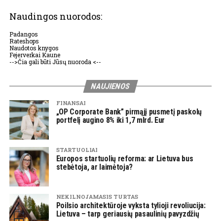
Naudingos nuorodos:
Padangos
Rateshops
Naudotos knygos
Fejerverkai Kaune
-->Čia gali būti Jūsų nuoroda <--
NAUJIENOS
FINANSAI
„OP Corporate Bank” pirmąjį pusmetį paskolų
portfelį augino 8% iki 1,7 mlrd. Eur
STARTUOLIAI
Europos startuolių reforma: ar Lietuva bus
stebėtoja, ar laimėtoja?
NEKILNOJAMASIS TURTAS
Poilsio architektūroje vyksta tylioji revoliucija:
Lietuva – tarp geriausių pasaulinių pavyzdžių