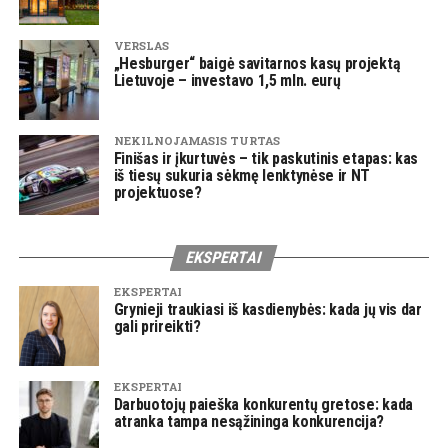
VERSLAS
„Hesburger“ baigė savitarnos kasų projektą
Lietuvoje – investavo 1,5 mln. eurų
NEKILNOJAMASIS TURTAS
Finišas ir įkurtuvės – tik paskutinis etapas: kas
iš tiesų sukuria sėkmę lenktynėse ir NT
projektuose?
EKSPERTAI
EKSPERTAI
Grynieji traukiasi iš kasdienybės: kada jų vis dar
gali prireikti?
EKSPERTAI
Darbuotojų paieška konkurentų gretose: kada
atranka tampa nesąžininga konkurencija?