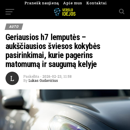
Pranešk naujieną
Apie mus
Kontaktai
AUTO
Geriausios h7 lemputės –
aukščiausios šviesos kokybės
pasirinkimai, kurie pagerins
matomumą ir saugumą kelyje
L
Paskelbta
-
2026-02-23, 11:58
By
Lukas Gudavičius