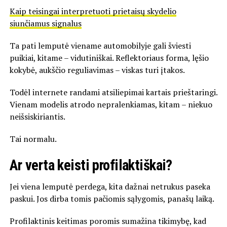
Kaip teisingai interpretuoti prietaisų skydelio
siunčiamus signalus
Ta pati lemputė viename automobilyje gali šviesti
puikiai, kitame – vidutiniškai. Reflektoriaus forma, lęšio
kokybė, aukščio reguliavimas – viskas turi įtakos.
Todėl internete randami atsiliepimai kartais prieštaringi.
Vienam modelis atrodo nepralenkiamas, kitam – niekuo
neišsiskiriantis.
Tai normalu.
Ar verta keisti profilaktiškai?
Jei viena lemputė perdega, kita dažnai netrukus paseka
paskui. Jos dirba tomis pačiomis sąlygomis, panašų laiką.
Profilaktinis keitimas poromis sumažina tikimybę, kad