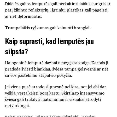
Didelės galios lemputės gali perkaitinti laidus, jungtis ar
patį žibinto reflektorių. Ilgainiui plastikas gali pagelsti
ar net deformuotis.
Trumpalaikis ryškumas gali kainuoti brangiai.
Kaip suprasti, kad lemputės jau
silpsta?
Halogeninė lemputė dažnai neužgęsta staiga. Kartais ji
pradeda šviesti blankiau, šviesa tampa gelsvesnė ar net
su vos pastebimu atspalvio pokyčiu.
Jei viena pusė atrodo silpnesnė nei kita, net jei abi dar
veikia, verta keisti porą kartu. Skirtingo intensyvumo
šviesa gali trukdyti matomumui ir vizualiai atrodyti
netvarkingai.
Keisti po vieną – pigiau dabar. Keisti abi – ramiau