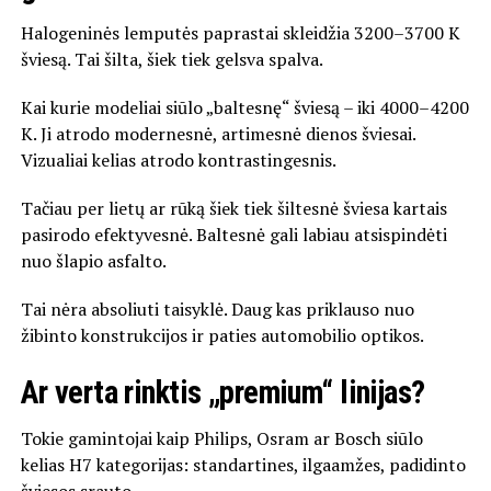
Halogeninės lemputės paprastai skleidžia 3200–3700 K
šviesą. Tai šilta, šiek tiek gelsva spalva.
Kai kurie modeliai siūlo „baltesnę“ šviesą – iki 4000–4200
K. Ji atrodo modernesnė, artimesnė dienos šviesai.
Vizualiai kelias atrodo kontrastingesnis.
Tačiau per lietų ar rūką šiek tiek šiltesnė šviesa kartais
pasirodo efektyvesnė. Baltesnė gali labiau atsispindėti
nuo šlapio asfalto.
Tai nėra absoliuti taisyklė. Daug kas priklauso nuo
žibinto konstrukcijos ir paties automobilio optikos.
Ar verta rinktis „premium“ linijas?
Tokie gamintojai kaip
Philips
,
Osram
ar
Bosch
siūlo
kelias H7 kategorijas: standartines, ilgaamžes, padidinto
šviesos srauto.