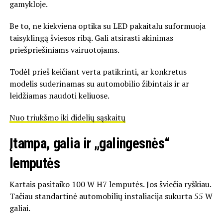
gamykloje.
Be to, ne kiekviena optika su LED pakaitalu suformuoja
taisyklingą šviesos ribą. Gali atsirasti akinimas
priešpriešiniams vairuotojams.
Todėl prieš keičiant verta patikrinti, ar konkretus
modelis suderinamas su automobilio žibintais ir ar
leidžiamas naudoti keliuose.
Nuo triukšmo iki didelių sąskaitų
Įtampa, galia ir „galingesnės“
lemputės
Kartais pasitaiko 100 W H7 lemputės. Jos šviečia ryškiau.
Tačiau standartinė automobilių instaliacija sukurta 55 W
galiai.