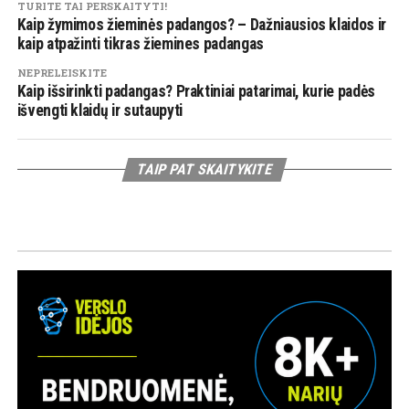
TURITE TAI PERSKAITYTI!
Kaip žymimos žieminės padangos? – Dažniausios klaidos ir
kaip atpažinti tikras žiemines padangas
NEPRELEISKITE
Kaip išsirinkti padangas? Praktiniai patarimai, kurie padės
išvengti klaidų ir sutaupyti
TAIP PAT SKAITYKITE