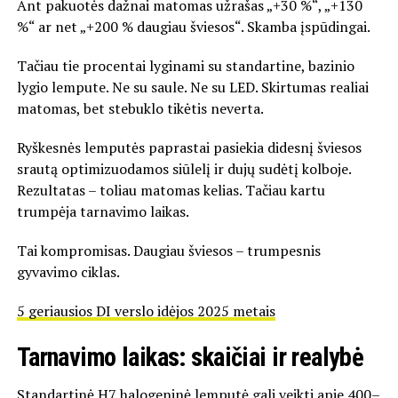
Ant pakuotės dažnai matomas užrašas „+30 %“, „+130
%“ ar net „+200 % daugiau šviesos“. Skamba įspūdingai.
Tačiau tie procentai lyginami su standartine, bazinio
lygio lempute. Ne su saule. Ne su LED. Skirtumas realiai
matomas, bet stebuklo tikėtis neverta.
Ryškesnės lemputės paprastai pasiekia didesnį šviesos
srautą optimizuodamos siūlelį ir dujų sudėtį kolboje.
Rezultatas – toliau matomas kelias. Tačiau kartu
trumpėja tarnavimo laikas.
Tai kompromisas. Daugiau šviesos – trumpesnis
gyvavimo ciklas.
5 geriausios DI verslo idėjos 2025 metais
Tarnavimo laikas: skaičiai ir realybė
Standartinė H7 halogeninė lemputė gali veikti apie 400–