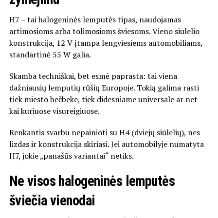
H7 – tai halogeninės lemputės tipas, naudojamas
artimosioms arba tolimosioms šviesoms. Vieno siūlelio
konstrukcija, 12 V įtampa lengviesiems automobiliams,
standartinė 55 W galia.
Skamba techniškai, bet esmė paprasta: tai viena
dažniausių lemputių rūšių Europoje. Tokią galima rasti
tiek miesto hečbeke, tiek didesniame universale ar net
kai kuriuose visureigiuose.
Renkantis svarbu nepainioti su H4 (dviejų siūlelių), nes
lizdas ir konstrukcija skiriasi. Jei automobilyje numatyta
H7, jokie „panašūs variantai“ netiks.
Ne visos halogeninės lemputės
šviečia vienodai