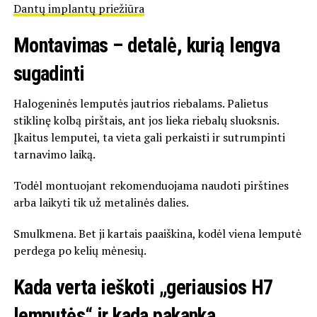
Dantų implantų priežiūra
Montavimas – detalė, kurią lengva
sugadinti
Halogeninės lemputės jautrios riebalams. Palietus
stiklinę kolbą pirštais, ant jos lieka riebalų sluoksnis.
Įkaitus lemputei, ta vieta gali perkaisti ir sutrumpinti
tarnavimo laiką.
Todėl montuojant rekomenduojama naudoti pirštines
arba laikyti tik už metalinės dalies.
Smulkmena. Bet ji kartais paaiškina, kodėl viena lemputė
perdega po kelių mėnesių.
Kada verta ieškoti „geriausios H7
lemputės“ ir kada pakanka