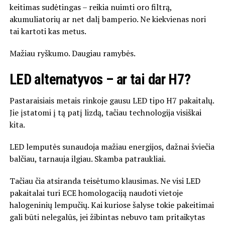
keitimas sudėtingas – reikia nuimti oro filtrą,
akumuliatorių ar net dalį bamperio. Ne kiekvienas nori
tai kartoti kas metus.
Mažiau ryškumo. Daugiau ramybės.
LED alternatyvos – ar tai dar H7?
Pastaraisiais metais rinkoje gausu LED tipo H7 pakaitalų.
Jie įstatomi į tą patį lizdą, tačiau technologija visiškai
kita.
LED lemputės sunaudoja mažiau energijos, dažnai šviečia
balčiau, tarnauja ilgiau. Skamba patraukliai.
Tačiau čia atsiranda teisėtumo klausimas. Ne visi LED
pakaitalai turi ECE homologaciją naudoti vietoje
halogeninių lempučių. Kai kuriose šalyse tokie pakeitimai
gali būti nelegalūs, jei žibintas nebuvo tam pritaikytas