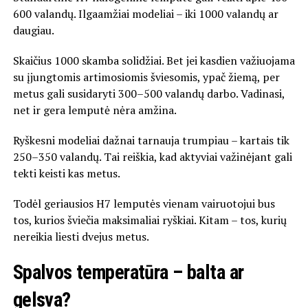
600 valandų. Ilgaamžiai modeliai – iki 1000 valandų ar
daugiau.
Skaičius 1000 skamba solidžiai. Bet jei kasdien važiuojama
su įjungtomis artimosiomis šviesomis, ypač žiemą, per
metus gali susidaryti 300–500 valandų darbo. Vadinasi,
net ir gera lemputė nėra amžina.
Ryškesni modeliai dažnai tarnauja trumpiau – kartais tik
250–350 valandų. Tai reiškia, kad aktyviai važinėjant gali
tekti keisti kas metus.
Todėl geriausios H7 lemputės vienam vairuotojui bus
tos, kurios šviečia maksimaliai ryškiai. Kitam – tos, kurių
nereikia liesti dvejus metus.
Spalvos temperatūra – balta ar
gelsva?