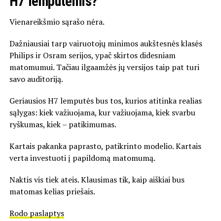
H7 lemputėmis?
Vienareikšmio sąrašo nėra.
Dažniausiai tarp vairuotojų minimos aukštesnės klasės
Philips
ir
Osram
serijos, ypač skirtos didesniam
matomumui. Tačiau ilgaamžės jų versijos taip pat turi
savo auditoriją.
Geriausios H7 lemputės bus tos, kurios atitinka realias
sąlygas: kiek važiuojama, kur važiuojama, kiek svarbu
ryškumas, kiek – patikimumas.
Kartais pakanka paprasto, patikrinto modelio. Kartais
verta investuoti į papildomą matomumą.
Naktis vis tiek ateis. Klausimas tik, kaip aiškiai bus
matomas kelias priešais.
Rodo paslaptys