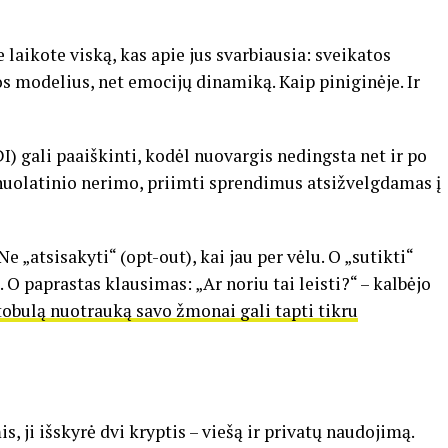
e laikote viską, kas apie jus svarbiausia: sveikatos
s modelius, net emocijų dinamiką. Kaip piniginėje. Ir
DI) gali paaiškinti, kodėl nuovargis nedingsta net ir po
 nuolatinio nerimo, priimti sprendimus atsižvelgdamas į
e „atsisakyti“ (opt-out), kai jau per vėlu. O „sutikti“
u. O paprastas klausimas: „Ar noriu tai leisti?“ – kalbėjo
tobulą nuotrauką savo žmonai gali tapti tikru
ji išskyrė dvi kryptis – viešą ir privatų naudojimą.