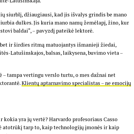
aitė-Latušinskaja.
ių siurblį, džiaugiausi, kad jis išvalys grindis be mano
 siurbia dulkes. Jis kuria mano namų žemėlapį, žino, kur
stovi baldai“, – pavyzdį pateikė lektorė.
 bet ir širdies ritmą matuojantys išmanieji žiedai,
aitės-Latušinskajos, balsas, laikysena, buvimo vieta –
nė – tampa vertingu verslo turtu, o mes dažnai net
ktorantė.
Klientų aptarnavimo specialistas – ne emocijų
r kokia yra jų vertė? Harvardo profesoriaus Casso
atotrūkį tarp to, kaip technologijų įmonės ir kaip