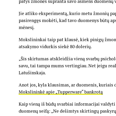
patys žmonės supranta savo asmens duomenų v
Jie atliko eksperimentą, kurio metu žmonių pap
pasirengęs mokėti, kad tavo duomenys būtų aps
mėnesį.
Mokslininkai taip pat klausė, kiek pinigų žmonė
atsakymo vidurkis siekė 80 dolerių.
„Šis skirtumas atskleidžia vieną svarbų psichol
savu, tai tampa mums vertingiau. Net jeigu real
Latušinskaja.
Anot jos, kyla klausimas, ar duomenis, kuriais d
Mokslininkė apie „Tupperware“ bankrotą
Kaip vieną iš būdų svarbiai informacijai valdyt
duomenų seifą: „Ne dešimtys skirtingų paskyrų,