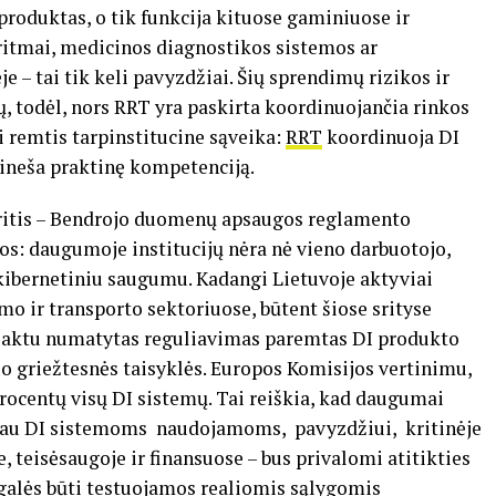
 produktas, o tik funkcija kituose gaminiuose ir
itmai, medicinos diagnostikos sistemos ar
 – tai tik keli pavyzdžiai. Šių sprendimų rizikos ir
ių, todėl, nors RRT yra paskirta koordinuojančia rinkos
i remtis tarpinstitucine sąveika:
RRT
koordinuoja DI
sineša praktinę kompetenciją.
 sritis – Bendrojo duomenų apsaugos reglamento
os: daugumoje institucijų nėra nė vieno darbuotojo,
 kibernetiniu saugumu. Kadangi Lietuvoje aktyviai
o ir transporto sektoriuose, būtent šiose srityse
DI aktu numatytas reguliavimas paremtas DI produkto
uo griežtesnės taisyklės. Europos Komisijos vertinimu,
procentų visų DI sistemų. Tai reiškia, kad daugumai
iau DI sistemoms naudojamoms, pavyzdžiui, kritinėje
e, teisėsaugoje ir finansuose – bus privalomi atitikties
 galės būti testuojamos realiomis sąlygomis