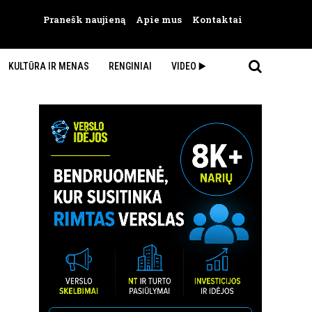
Pranešk naujieną
Apie mus
Kontaktai
KULTŪRA IR MENAS
RENGINIAI
VIDEO ▶️