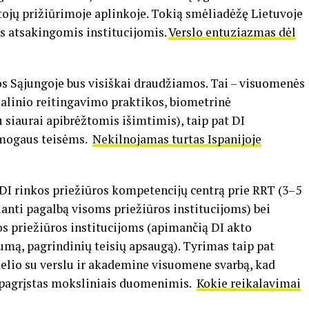
tojų prižiūrimoje aplinkoje. Tokią smėliadėžę Lietuvoje
is atsakingomis institucijomis.
Verslo entuziazmas dėl
os Sąjungoje bus visiškai draudžiamos. Tai – visuomenės
ialinio reitingavimo praktikos, biometrinė
su siaurai apibrėžtomis išimtimis), taip pat DI
žmogaus teisėms.
Nekilnojamas turtas Ispanijoje
 DI rinkos priežiūros kompetencijų centrą prie RRT (3–5
anti pagalbą visoms priežiūros institucijoms) bei
 priežiūros institucijoms (apimančią DI akto
mą, pagrindinių teisių apsaugą). Tyrimas taip pat
lio su verslu ir akademine visuomene svarbą, kad
ų pagrįstas moksliniais duomenimis.
Kokie reikalavimai