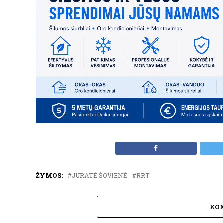
ŽYMOS:
JŪRATĖ ŠOVIENĖ
RRT
KO