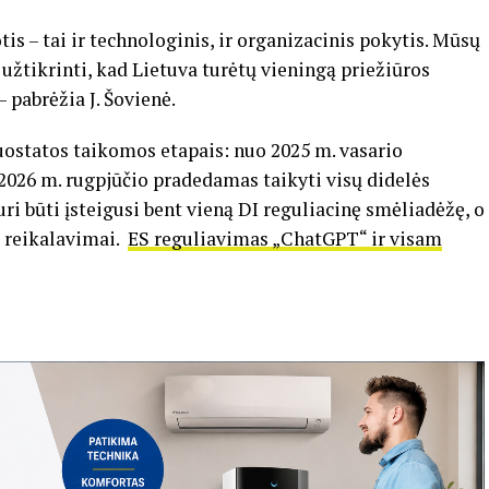
is – tai ir technologinis, ir organizacinis pokytis. Mūsų
 užtikrinti, kad Lietuva turėtų vieningą priežiūros
– pabrėžia J. Šovienė.
 nuostatos taikomos etapais: nuo 2025 m. vasario
2026 m. rugpjūčio pradedamas taikyti visų didelės
ri būti įsteigusi bent vieną DI reguliacinę smėliadėžę, o
o reikalavimai.
ES reguliavimas „ChatGPT“ ir visam