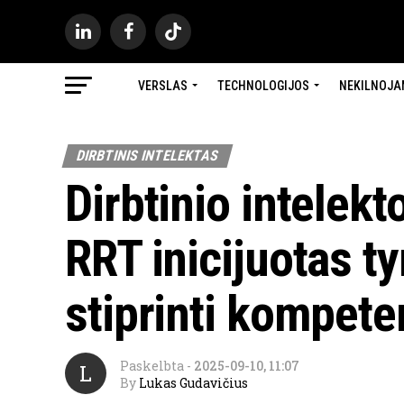
VERSLAS
TECHNOLOGIJOS
NEKILNOJA
DIRBTINIS INTELEKTAS
Dirbtinio intelekt
RRT inicijuotas t
stiprinti kompete
Paskelbta
-
2025-09-10, 11:07
L
By
Lukas Gudavičius