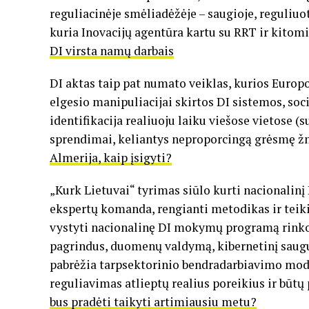
reguliacinėje smėliadėžėje – saugioje, reguliuo
kuria Inovacijų agentūra kartu su RRT ir kitom
DI virsta namų darbais
DI aktas taip pat numato veiklas, kurios Europ
elgesio manipuliacijai skirtos DI sistemos, soc
identifikacija realiuoju laiku viešose vietose (
sprendimai, keliantys neproporcingą grėsmę 
Almerija, kaip įsigyti?
„Kurk Lietuvai“ tyrimas siūlo kurti nacionalinį
ekspertų komanda, rengianti metodikas ir teiki
vystyti nacionalinę DI mokymų programą rinkos
pagrindus, duomenų valdymą, kibernetinį saugu
pabrėžia tarpsektorinio bendradarbiavimo mode
reguliavimas atlieptų realius poreikius ir būt
bus pradėti taikyti artimiausiu metu?