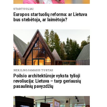
STARTUOLIAI
Europos startuolių reforma: ar Lietuva
bus stebėtoja, ar laimėtoja?
NEKILNOJAMASIS TURTAS
Poilsio architektūroje vyksta tylioji
revoliucija: Lietuva – tarp geriausių
pasaulinių pavyzdžių