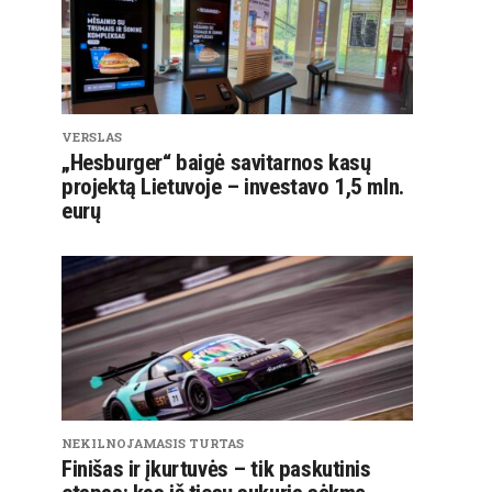
VERSLAS
„Hesburger“ baigė savitarnos kasų
projektą Lietuvoje – investavo 1,5 mln.
eurų
NEKILNOJAMASIS TURTAS
Finišas ir įkurtuvės – tik paskutinis