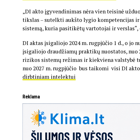
„DI akto įgyvendinimas nėra vien teisinė užduot
tikslas – sutelkti aukšto lygio kompetencijas ir
sistemą, kuria pasitikėtų vartotojai ir verslas“, 
DI aktas įsigaliojo 2024 m. rugpjūčio 1 d., o jo
įsigaliojo draudžiamų praktikų nuostatos, nuo 
rizikos sistemų režimas ir kiekviena valstybė tu
nuo 2027 m. rugpjūčio bus taikomi visi DI akt
dirbtiniam intelektui
Reklama