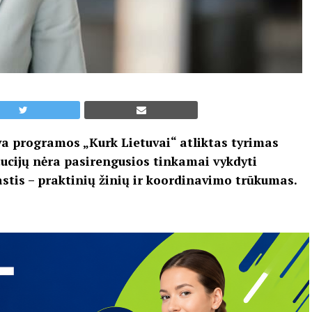
va programos „Kurk Lietuvai“ atliktas tyrimas
tucijų nėra pasirengusios tinkamai vykdyti
astis – praktinių žinių ir koordinavimo trūkumas.