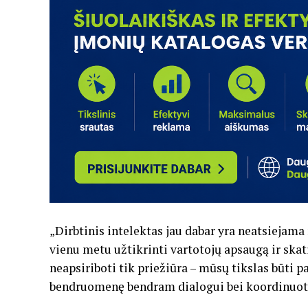
„Dirbtinis intelektas jau dabar yra neatsiejam
vienu metu užtikrinti vartotojų apsaugą ir skati
neapsiriboti tik priežiūra – mūsų tikslas būti pa
bendruomenę bendram dialogui bei koordinuota