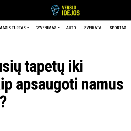
MASIS TURTAS
GYVENIMAS
AUTO
SVEIKATA
SPORTAS
sių tapetų iki
aip apsaugoti namus
ų?