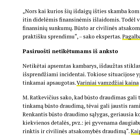
„Nors kai kurios šių išdaigų išties skamba komi
itin didelėmis finansinėmis išlaidomis. Todėl v
finansinių sunkumų. Būsto ar civilinės atsakomy
praktišku sprendimu“, – sako ekspertas.
Pagalb
Pasiruošti netikėtumams iš anksto
Netikėtai apsemtas kambarys, išdaužtas stiklas 
išsprendžiami incidentai. Tokiose situacijose yp
tinkamai apsaugotas.
Variniai vamzdžiai kaina
M. Ratkevičius sako, kad būsto draudimas gali 
tinkamą būsto draudimą, tėvai gali jaustis ramia
Renkantis būsto draudimo sąlygas, geriausia ko
kiekvienos detalės, pvz.: jei gyvenama daugiabut
rinktis ir civilinės atsakomybės draudimą“.
Kai