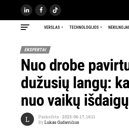
VERSLAS
TECHNOLOGIJOS
NEKILNOJA
EKSPERTAI
Nuo drobe pavirtu
dužusių langų: k
nuo vaikų išdaig
Paskelbta
-
2025-06-17, 16:11
L
By
Lukas Gudavičius