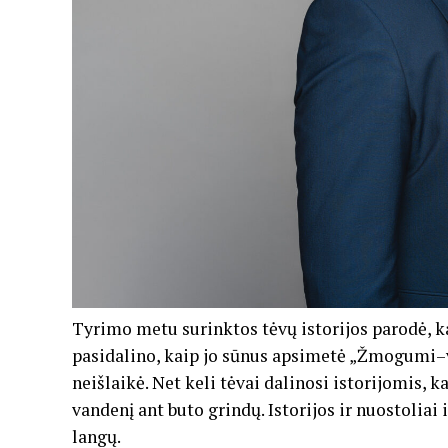
Tyrimo metu surinktos tėvų istorijos parodė, k
pasidalino, kaip jo sūnus apsimetė „Žmogumi–vo
neišlaikė. Net keli tėvai dalinosi istorijomis, 
vandenį ant buto grindų. Istorijos ir nuostoliai 
langų.