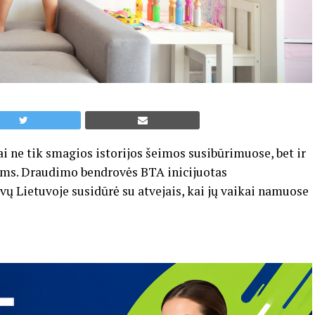
ai ne tik smagios istorijos šeimos susibūrimuose, bet ir
vams. Draudimo bendrovės BTA inicijuotas
vų Lietuvoje susidūrė su atvejais, kai jų vaikai namuose