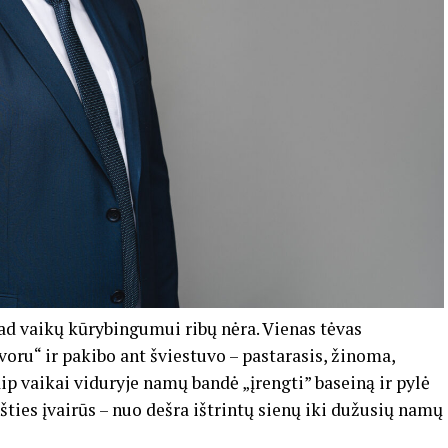
ad vaikų kūrybingumui ribų nėra. Vienas tėvas
ru“ ir pakibo ant šviestuvo – pastarasis, žinoma,
kaip vaikai viduryje namų bandė „įrengti” baseiną ir pylė
išties įvairūs – nuo dešra ištrintų sienų iki dužusių namų