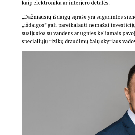
kaip elektronika ar interjero detalės.
„Dažniausių išdaigų sąraše yra sugadintos sieno
„išdaigos” gali pareikalauti nemažai investicijų
susijusios su vandens ar ugnies keliamais pavo
specialiųjų rizikų draudimų žalų skyriaus vad