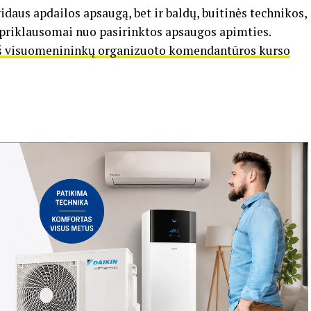
daus apdailos apsaugą, bet ir baldų, buitinės technikos,
 priklausomai nuo pasirinktos apsaugos apimties.
s iš visuomenininkų organizuoto komendantūros kurso