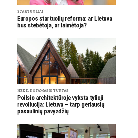
STARTUOLIAI
Europos startuolių reforma: ar Lietuva
bus stebėtoja, ar laimėtoja?
NEKILNOJAMASIS TURTAS
Poilsio architektūroje vyksta tylioji
revoliucija: Lietuva – tarp geriausių
pasaulinių pavyzdžių