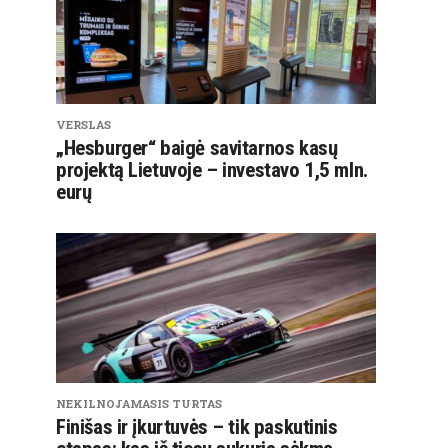
VERSLAS
„Hesburger“ baigė savitarnos kasų
projektą Lietuvoje – investavo 1,5 mln.
eurų
NEKILNOJAMASIS TURTAS
Finišas ir įkurtuvės – tik paskutinis