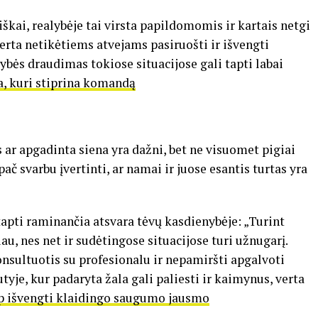
škai, realybėje tai virsta papildomomis ir kartais netgi
erta netikėtiems atvejams pasiruošti ir išvengti
bės draudimas tokiose situacijose gali tapti labai
a, kuri stiprina komandą
ar apgadinta siena yra dažni, bet ne visuomet pigiai
ač svarbu įvertinti, ar namai ir juose esantis turtas yra
tapti raminančia atsvara tėvų kasdienybėje: „Turint
u, nes net ir sudėtingose situacijose turi užnugarį.
nsultuotis su profesionalu ir nepamiršti apgalvoti
yje, kur padaryta žala gali paliesti ir kaimynus, verta
p išvengti klaidingo saugumo jausmo