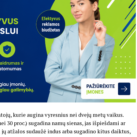
tojų, kurie augina vyresnius nei dvejų metų vaikus.
nei 30 proc.) sugadina namų sienas, jas išpiešdami ar
d jų atžalos sudaužė indus arba sugadino kitus daiktus,