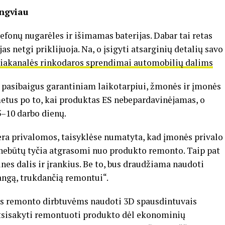
engviau
fonų nugarėles ir išimamas baterijas. Dabar tai retas
as netgi priklijuoja. Na, o įsigyti atsarginių detalių savo
iakanalės rinkodaros sprendimai automobilių dalims
r pasibaigus garantiniam laikotarpiui, žmonės ir įmonės
metus po to, kai produktas ES nebepardavinėjamas, o
5–10 darbo dienų.
ėra privalomos, taisyklėse numatyta, kad įmonės privalo
i nebūtų tyčia atgrasomi nuo produkto remonto. Taip pat
nes dalis ir įrankius. Be to, bus draudžiama naudoti
angą, trukdančią remontui“.
s remonto dirbtuvėms naudoti 3D spausdintuvais
 atsisakyti remontuoti produkto dėl ekonominių