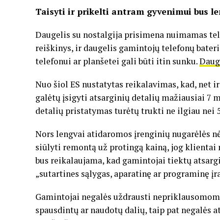
Taisyti ir prikelti antram gyvenimui bus l
Daugelis su nostalgija prisimena nuimamas tele
reiškinys, ir daugelis gamintojų telefonų baterij
telefonui ar planšetei gali būti itin sunku.
Daug
Nuo šiol ES nustatytas reikalavimas, kad, net i
galėtų įsigyti atsarginių detalių mažiausiai 7 
detalių pristatymas turėtų trukti ne ilgiau nei 
Nors lengvai atidaromos įrenginių nugarėlės n
siūlyti remontą už protingą kainą, jog klienta
bus reikalaujama, kad gamintojai tiektų atsargi
„sutartines sąlygas, aparatinę ar programinę įr
Gamintojai negalės uždrausti nepriklausomom
spausdintų ar naudotų dalių, taip pat negalės