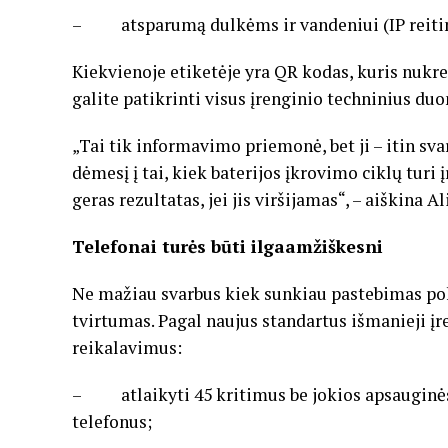
– atsparumą dulkėms ir vandeniui (IP reitin
Kiekvienoje etiketėje yra QR kodas, kuris nukr
galite patikrinti visus įrenginio techninius du
„Tai tik informavimo priemonė, bet ji – itin svar
dėmesį į tai, kiek baterijos įkrovimo ciklų turi 
geras rezultatas, jei jis viršijamas“, – aiškina 
Telefonai turės būti ilgaamžiškesni
Ne mažiau svarbus kiek sunkiau pastebimas poky
tvirtumas. Pagal naujus standartus išmanieji įre
reikalavimus:
– atlaikyti 45 kritimus be jokios apsauginės
telefonus;