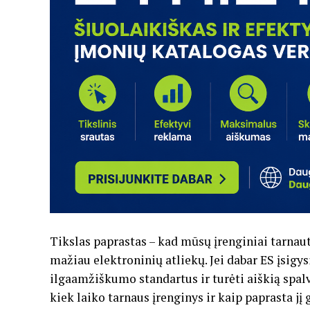
Tikslas paprastas – kad mūsų įrenginiai tarnaut
mažiau elektroninių atliekų. Jei dabar ES įsigysi
ilgaamžiškumo standartus ir turėti aiškią spalv
kiek laiko tarnaus įrenginys ir kaip paprasta jį