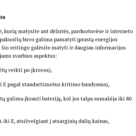
lba
, kurią matysite ant dėžutės, parduotuvėse ir interneto
ų pakuočių buvo galima pamatyti įprastą energijos
šio reitingo galėsite matyti ir daugiau informacijos
jams svarbius aspektus:
ų veikti po įkrovos),
E pagal standartizuotus kritimo bandymus),
 galima įkrauti bateriją, kol jos talpa sumažėja iki 80
 E, atsižvelgiant į atsarginių dalių kainas,