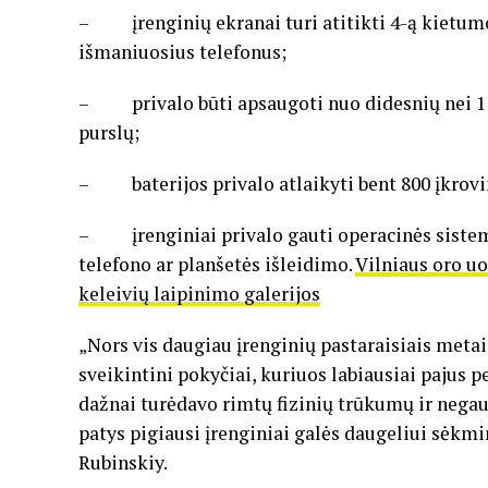
– įrenginių ekranai turi atitikti 4-ą kietumo
išmaniuosius telefonus;
– privalo būti apsaugoti nuo didesnių nei 1
purslų;
– baterijos privalo atlaikyti bent 800 įkrovim
– įrenginiai privalo gauti operacinės sistem
telefono ar planšetės išleidimo.
Vilniaus oro u
keleivių laipinimo galerijos
„Nors vis daugiau įrenginių pastaraisiais metai
sveikintini pokyčiai, kuriuos labiausiai pajus p
dažnai turėdavo rimtų fizinių trūkumų ir negau
patys pigiausi įrenginiai galės daugeliui sėkmin
Rubinskiy.