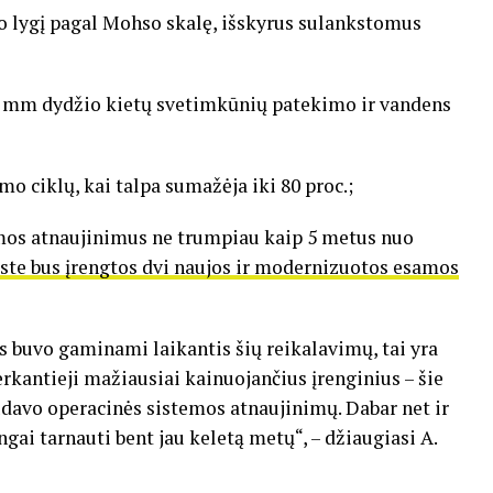
 lygį pagal Mohso skalę, išskyrus sulankstomus
 mm dydžio kietų svetimkūnių patekimo ir vandens
o ciklų, kai talpa sumažėja iki 80 proc.;
os atnaujinimus ne trumpiau kaip 5 metus nuo
oste bus įrengtos dvi naujos ir modernizuotos esamos
s buvo gaminami laikantis šių reikalavimų, tai yra
erkantieji mažiausiai kainuojančius įrenginius – šie
davo operacinės sistemos atnaujinimų. Dabar net ir
gai tarnauti bent jau keletą metų“, – džiaugiasi A.