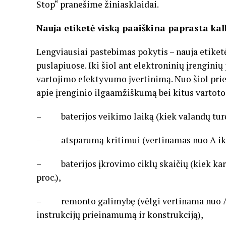
Stop“ pranešime žiniasklaidai.
Nauja etiketė viską paaiškina paprasta ka
Lengviausiai pastebimas pokytis – nauja etiketė
puslapiuose. Iki šiol ant elektroninių įrengini
vartojimo efektyvumo įvertinimą. Nuo šiol prie 
apie įrenginio ilgaamžiškumą bei kitus vartoto
– baterijos veikimo laiką (kiek valandų turėt
– atsparumą kritimui (vertinamas nuo A iki 
– baterijos įkrovimo ciklų skaičių (kiek kartų
proc.),
– remonto galimybę (vėlgi vertinama nuo A iki
instrukcijų prieinamumą ir konstrukciją),