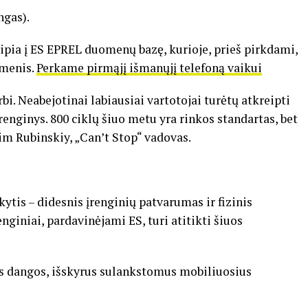
gas).
eipia į ES EPREL duomenų bazę, kurioje, prieš pirkdami,
omenis.
Perkame pirmąjį išmanųjį telefoną vaikui
bi. Neabejotinai labiausiai vartotojai turėtų atkreipti
įrenginys. 800 ciklų šiuo metu yra rinkos standartas, bet
Alim Rubinskiy, „Can’t Stop“ vadovas.
tis – didesnis įrenginių patvarumas ir fizinis
nginiai, pardavinėjami ES, turi atitikti šiuos
 dangos, išskyrus sulankstomus mobiliuosius