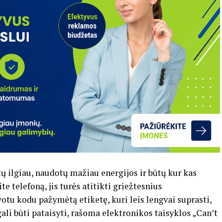
ų ilgiau, naudotų mažiau energijos ir būtų kur kas
te telefoną, jis turės atitikti griežtesnius
otu kodu pažymėtą etiketę, kuri leis lengvai suprasti,
 gali būti pataisyti, rašoma elektronikos taisyklos „Can’t