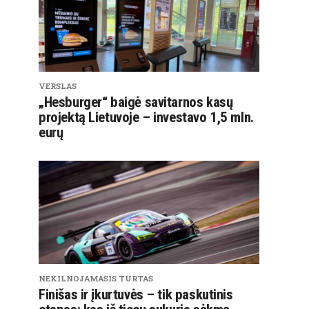
VERSLAS
„Hesburger“ baigė savitarnos kasų
projektą Lietuvoje – investavo 1,5 mln.
eurų
NEKILNOJAMASIS TURTAS
Finišas ir įkurtuvės – tik paskutinis