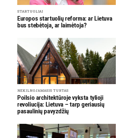
STARTUOLIAI
Europos startuolių reforma: ar Lietuva
bus stebėtoja, ar laimėtoja?
NEKILNOJAMASIS TURTAS
Poilsio architektūroje vyksta tylioji
revoliucija: Lietuva – tarp geriausių
pasaulinių pavyzdžių