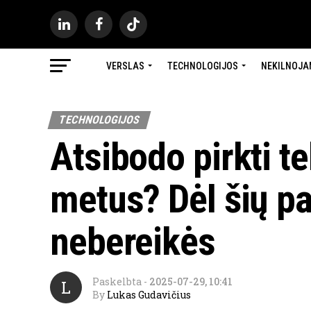
VERSLAS
TECHNOLOGIJOS
NEKILNOJA
TECHNOLOGIJOS
Atsibodo pirkti t
metus? Dėl šių pa
nebereikės
Paskelbta
-
2025-07-29, 10:41
L
By
Lukas Gudavičius