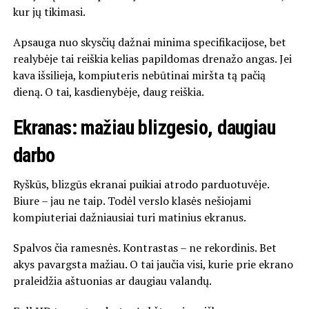
kur jų tikimasi.
Apsauga nuo skysčių dažnai minima specifikacijose, bet
realybėje tai reiškia kelias papildomas drenažo angas. Jei
kava išsilieja, kompiuteris nebūtinai miršta tą pačią
dieną. O tai, kasdienybėje, daug reiškia.
Ekranas: mažiau blizgesio, daugiau
darbo
Ryškūs, blizgūs ekranai puikiai atrodo parduotuvėje.
Biure – jau ne taip. Todėl verslo klasės nešiojami
kompiuteriai dažniausiai turi matinius ekranus.
Spalvos čia ramesnės. Kontrastas – ne rekordinis. Bet
akys pavargsta mažiau. O tai jaučia visi, kurie prie ekrano
praleidžia aštuonias ar daugiau valandų.