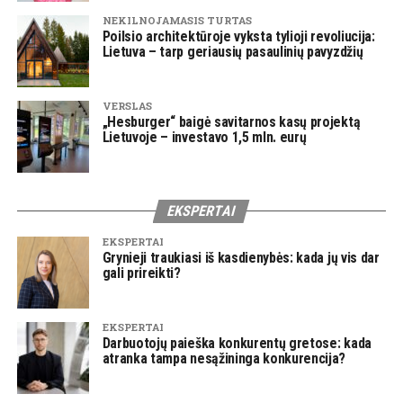
NEKILNOJAMASIS TURTAS
Poilsio architektūroje vyksta tylioji revoliucija:
Lietuva – tarp geriausių pasaulinių pavyzdžių
VERSLAS
„Hesburger“ baigė savitarnos kasų projektą
Lietuvoje – investavo 1,5 mln. eurų
EKSPERTAI
EKSPERTAI
Grynieji traukiasi iš kasdienybės: kada jų vis dar
gali prireikti?
EKSPERTAI
Darbuotojų paieška konkurentų gretose: kada
atranka tampa nesąžininga konkurencija?