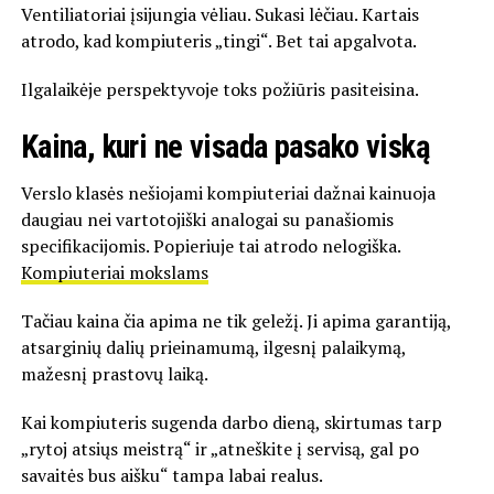
Ventiliatoriai įsijungia vėliau. Sukasi lėčiau. Kartais
atrodo, kad kompiuteris „tingi“. Bet tai apgalvota.
Ilgalaikėje perspektyvoje toks požiūris pasiteisina.
Kaina, kuri ne visada pasako viską
Verslo klasės nešiojami kompiuteriai dažnai kainuoja
daugiau nei vartotojiški analogai su panašiomis
specifikacijomis. Popieriuje tai atrodo nelogiška.
Kompiuteriai mokslams
Tačiau kaina čia apima ne tik geležį. Ji apima garantiją,
atsarginių dalių prieinamumą, ilgesnį palaikymą,
mažesnį prastovų laiką.
Kai kompiuteris sugenda darbo dieną, skirtumas tarp
„rytoj atsiųs meistrą“ ir „atneškite į servisą, gal po
savaitės bus aišku“ tampa labai realus.