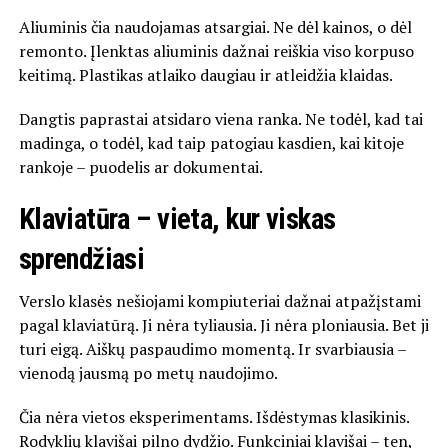
Aliuminis čia naudojamas atsargiai. Ne dėl kainos, o dėl
remonto. Įlenktas aliuminis dažnai reiškia viso korpuso
keitimą. Plastikas atlaiko daugiau ir atleidžia klaidas.
Dangtis paprastai atsidaro viena ranka. Ne todėl, kad tai
madinga, o todėl, kad taip patogiau kasdien, kai kitoje
rankoje – puodelis ar dokumentai.
Klaviatūra – vieta, kur viskas
sprendžiasi
Verslo klasės nešiojami kompiuteriai dažnai atpažįstami
pagal klaviatūrą. Ji nėra tyliausia. Ji nėra ploniausia. Bet ji
turi eigą. Aiškų paspaudimo momentą. Ir svarbiausia –
vienodą jausmą po metų naudojimo.
Čia nėra vietos eksperimentams. Išdėstymas klasikinis.
Rodyklių klavišai pilno dydžio. Funkciniai klavišai – ten,