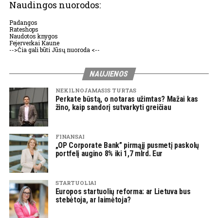
Naudingos nuorodos:
Padangos
Rateshops
Naudotos knygos
Fejerverkai Kaune
-->Čia gali būti Jūsų nuoroda <--
NAUJIENOS
NEKILNOJAMASIS TURTAS
Perkate būstą, o notaras užimtas? Mažai kas
žino, kaip sandorį sutvarkyti greičiau
FINANSAI
„OP Corporate Bank” pirmąjį pusmetį paskolų
portfelį augino 8% iki 1,7 mlrd. Eur
STARTUOLIAI
Europos startuolių reforma: ar Lietuva bus
stebėtoja, ar laimėtoja?