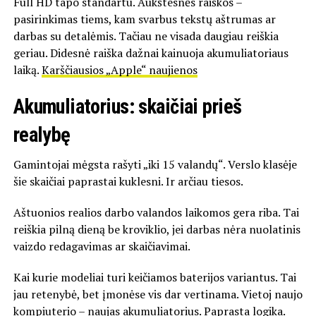
Full HD tapo standartu. Aukštesnės raiškos –
pasirinkimas tiems, kam svarbus tekstų aštrumas ar
darbas su detalėmis. Tačiau ne visada daugiau reiškia
geriau. Didesnė raiška dažnai kainuoja akumuliatoriaus
laiką.
Karščiausios „Apple“ naujienos
Akumuliatorius: skaičiai prieš
realybę
Gamintojai mėgsta rašyti „iki 15 valandų“. Verslo klasėje
šie skaičiai paprastai kuklesni. Ir arčiau tiesos.
Aštuonios realios darbo valandos laikomos gera riba. Tai
reiškia pilną dieną be kroviklio, jei darbas nėra nuolatinis
vaizdo redagavimas ar skaičiavimai.
Kai kurie modeliai turi keičiamos baterijos variantus. Tai
jau retenybė, bet įmonėse vis dar vertinama. Vietoj naujo
kompiuterio – naujas akumuliatorius. Paprasta logika.