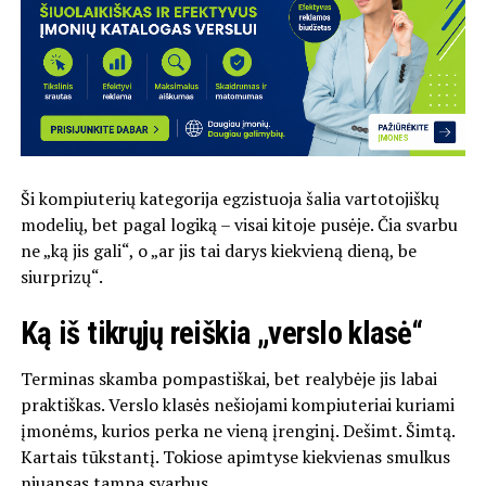
Ši kompiuterių kategorija egzistuoja šalia vartotojiškų
modelių, bet pagal logiką – visai kitoje pusėje. Čia svarbu
ne „ką jis gali“, o „ar jis tai darys kiekvieną dieną, be
siurprizų“.
Ką iš tikrųjų reiškia „verslo klasė“
Terminas skamba pompastiškai, bet realybėje jis labai
praktiškas. Verslo klasės nešiojami kompiuteriai kuriami
įmonėms, kurios perka ne vieną įrenginį. Dešimt. Šimtą.
Kartais tūkstantį. Tokiose apimtyse kiekvienas smulkus
niuansas tampa svarbus.