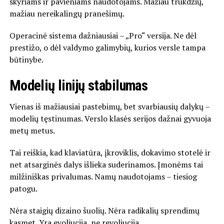
skyriams ir pavieniams naudotojams. Mažiau trukdžių,
mažiau nereikalingų pranešimų.
Operacinė sistema dažniausiai – „Pro“ versija. Ne dėl
prestižo, o dėl valdymo galimybių, kurios versle tampa
būtinybe.
Modelių linijų stabilumas
Vienas iš mažiausiai pastebimų, bet svarbiausių dalykų –
modelių tęstinumas. Verslo klasės serijos dažnai gyvuoja
metų metus.
Tai reiškia, kad klaviatūra, įkroviklis, dokavimo stotelė ir
net atsarginės dalys išlieka suderinamos. Įmonėms tai
milžiniškas privalumas. Namų naudotojams – tiesiog
patogu.
Nėra staigių dizaino šuolių. Nėra radikalių sprendimų
kasmet. Yra evoliucija, ne revoliucija.