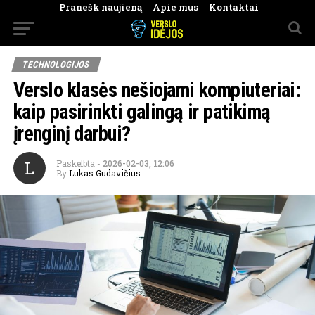
Pranešk naujieną
Apie mus
Kontaktai
TECHNOLOGIJOS
Verslo klasės nešiojami kompiuteriai:
kaip pasirinkti galingą ir patikimą
įrenginį darbui?
L
Paskelbta
-
2026-02-03, 12:06
By
Lukas Gudavičius