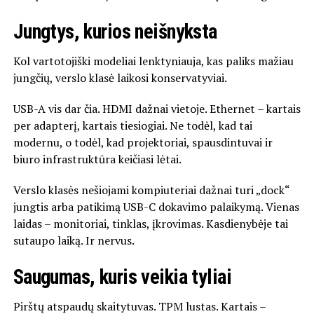
Jungtys, kurios neišnyksta
Kol vartotojiški modeliai lenktyniauja, kas paliks mažiau
jungčių, verslo klasė laikosi konservatyviai.
USB-A vis dar čia. HDMI dažnai vietoje. Ethernet – kartais
per adapterį, kartais tiesiogiai. Ne todėl, kad tai
modernu, o todėl, kad projektoriai, spausdintuvai ir
biuro infrastruktūra keičiasi lėtai.
Verslo klasės nešiojami kompiuteriai dažnai turi „dock“
jungtis arba patikimą USB-C dokavimo palaikymą. Vienas
laidas – monitoriai, tinklas, įkrovimas. Kasdienybėje tai
sutaupo laiką. Ir nervus.
Saugumas, kuris veikia tyliai
Pirštų atspaudų skaitytuvas. TPM lustas. Kartais –