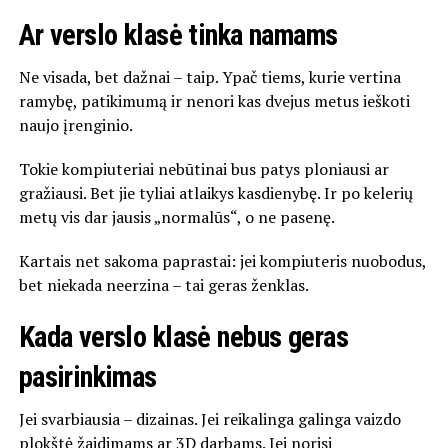
Ar verslo klasė tinka namams
Ne visada, bet dažnai – taip. Ypač tiems, kurie vertina
ramybę, patikimumą ir nenori kas dvejus metus ieškoti
naujo įrenginio.
Tokie kompiuteriai nebūtinai bus patys ploniausi ar
gražiausi. Bet jie tyliai atlaikys kasdienybę. Ir po kelerių
metų vis dar jausis „normalūs“, o ne pasenę.
Kartais net sakoma paprastai: jei kompiuteris nuobodus,
bet niekada neerzina – tai geras ženklas.
Kada verslo klasė nebus geras
pasirinkimas
Jei svarbiausia – dizainas. Jei reikalinga galinga vaizdo
plokštė žaidimams ar 3D darbams. Jei norisi