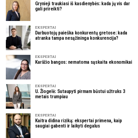
Grynieji traukiasi iš kasdienybės: kada jų vis dar
gali prireikti?
EKSPERTAI
Darbuotojų paieška konkurentų gretose: kada
atranka tampa nesąžininga konkurencija?
EKSPERTAI
Karščio bangos: nematoma sąskaita ekonomikai
EKSPERTAI
U. Žiogelė: Sutaupyti pirmam būstui užtruks 3
metais trumpiau
EKSPERTAI
Kaitra didina riziką: ekspertai primena, kaip
saugiai gabenti ir laikyti degalus