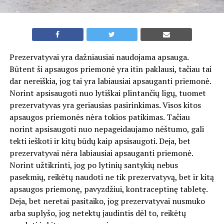
Prezervatyvai yra dažniausiai naudojama apsauga.
Būtent ši apsaugos priemonė yra itin paklausi, tačiau tai
dar nereiškia, jog tai yra labiausiai apsauganti priemonė.
Norint apsisaugoti nuo lytiškai plintančių ligų, tuomet
prezervatyvas yra geriausias pasirinkimas. Visos kitos
apsaugos priemonės nėra tokios patikimas. Tačiau
norint apsisaugoti nuo nepageidaujamo nėštumo, gali
tekti ieškoti ir kitų būdų kaip apsisaugoti. Deja, bet
prezervatyvai nėra labiausiai apsauganti priemonė.
Norint užtikrinti, jog po lytinių santykių nebus
pasekmių, reikėtų naudoti ne tik prezervatyvą, bet ir kitą
apsaugos priemonę, pavyzdžiui, kontraceptinę tabletę.
Deja, bet neretai pasitaiko, jog prezervatyvai nusmuko
arba suplyšo, jog netektų jaudintis dėl to, reikėtų