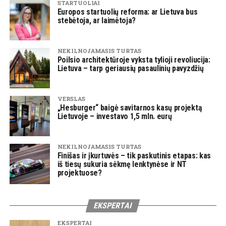
STARTUOLIAI
Europos startuolių reforma: ar Lietuva bus
stebėtoja, ar laimėtoja?
NEKILNOJAMASIS TURTAS
Poilsio architektūroje vyksta tylioji revoliucija:
Lietuva – tarp geriausių pasaulinių pavyzdžių
VERSLAS
„Hesburger“ baigė savitarnos kasų projektą
Lietuvoje – investavo 1,5 mln. eurų
NEKILNOJAMASIS TURTAS
Finišas ir įkurtuvės – tik paskutinis etapas: kas
iš tiesų sukuria sėkmę lenktynėse ir NT
projektuose?
EKSPERTAI
EKSPERTAI