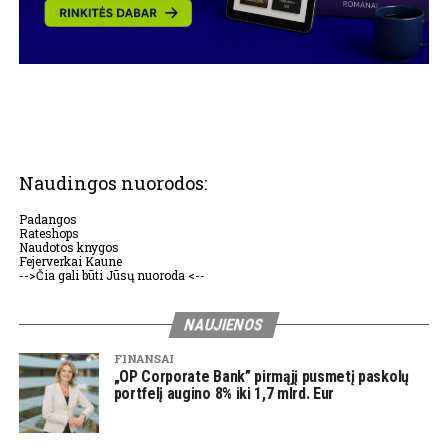
Naudingos nuorodos:
Padangos
Rateshops
Naudotos knygos
Fejerverkai Kaune
-->Čia gali būti Jūsų nuoroda <--
NAUJIENOS
FINANSAI
„OP Corporate Bank” pirmąjį pusmetį paskolų
portfelį augino 8% iki 1,7 mlrd. Eur