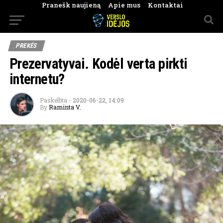
Pranešk naujieną
Apie mus
Kontaktai
PREKĖS
Prezervatyvai. Kodėl verta pirkti
internetu?
Paskelbta
-
2020-06-22, 14:09
By
Raminta V.