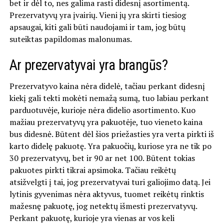
bet ir dėl to, nes galima rasti didesnį asortimentą.
Prezervatyvų yra įvairių. Vieni jų yra skirti tiesiog
apsaugai, kiti gali būti naudojami ir tam, jog būtų
suteiktas papildomas malonumas.
Ar prezervatyvai yra brangūs?
Prezervatyvo kaina nėra didelė, tačiau perkant didesnį
kiekį gali tekti mokėti nemažą sumą, tuo labiau perkant
parduotuvėje, kurioje nėra didelio asortimento. Kuo
mažiau prezervatyvų yra pakuotėje, tuo vieneto kaina
bus didesnė. Būtent dėl šios priežasties yra verta pirkti iš
karto didelę pakuotę. Yra pakuočių, kuriose yra ne tik po
30 prezervatyvų, bet ir 90 ar net 100. Būtent tokias
pakuotes pirkti tikrai apsimoka. Tačiau reikėtų
atsižvelgti į tai, jog prezervatyvai turi galiojimo datą. Jei
lytinis gyvenimas nėra aktyvus, tuomet reikėtų rinktis
mažesnę pakuotę, jog netektų išmesti prezervatyvų.
Perkant pakuotę, kurioje yra vienas ar vos keli