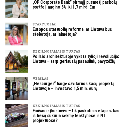
„OP Corporate Bank” pirmąjį pusmetį paskolų
portfelį augino 8% iki 1,7 mlrd. Eur
STARTUOLIAI
Europos startuolių reforma: ar Lietuva bus
stebėtoja, ar laimėtoja?
NEKILNOJAMASIS TURTAS
Poilsio architektūroje vyksta tylioji revoliucija:
Lietuva – tarp geriausių pasaulinių pavyzdžių
VERSLAS
„Hesburger“ baigė savitarnos kasų projektą
Lietuvoje – investavo 1,5 mln. eurų
NEKILNOJAMASIS TURTAS
Finišas ir įkurtuvės – tik paskutinis etapas: kas
iš tiesų sukuria sėkmę lenktynėse ir NT
projektuose?