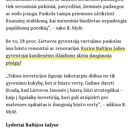
tiek sezoniniai pirkiniai, pavyzdžiui, žieminės padangos
ar sodo įranga. Paskola tampa priemone užtikrinti
finansinį stabilumą, kai mėnesinis biudžetas nepadengia
papildomų poreikių“, – sako R. Mylė.
Be to, 28 proc. Lietuvos gyventojų vartojimo paskolas
ima būsto remontui ar renovacijai.
Kurios Baltijos šalies
gyventojai kasdienėms išlaidoms skiria daugiausia
pinigų?
„Tokios investicijos ilguoju laikotarpiu didina ne tik
gyvenimo kokybę, bet ir būsto vertę. Galime daryti
išvadą, kad Lietuvos žmonės į būstą žiūri strategiškai –
kaip į ilgalaikę investiciją, kuri gali atsipirkti per
mažesnes sąskaitas ir išaugusią būsto vertę“, – aiškina R.
Mylė.
Lyderiai Baltijos šalyse