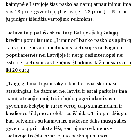
kaimynėje Latvijoje šias paskolas namų atnaujinimui ima
vos 18 proc. gyventojų (Lietuvoje – 28 proc.) – 49 proc.
jų pinigus išleidžia vartojimo reikmėms.
Lietuva taip pat išsiskiria tarp Baltijos šalių žaliųjų
kreditų populiarumu. „Luminor“ banko paskolos aplinką
tausojantiems automobiliams Lietuvoje yra dvigubai
populiaresnės nei Latvijoje ir netgi dešimteriopai nei
Estijoje.
Lietuviai kasdienėms išlaidoms dažniausiai skiria
iki 20 eurų
„Taigi, galima drąsiai sakyti, kad lietuviai skolinasi
atsakingiau. Jie dažniau nei latviai ir estai paskolas ima
namų atnaujinimui, tokiu būdu pagerindami savo
gyvenimo kokybę ir turto vertę, taip sumažindami ir
kasdienes šildymo ar elektros išlaidas. Taip pat džiugu,
kad palyginus su kaimynais, mažesnė dalis mūsų šalies
gyventojų pritrūksta lėšų vartojimo reikmėms –
Lietuvoje trečdalis vartojimo paskolų imamos