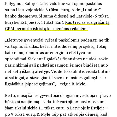
Palyginus Baltijos šalis, vidutinė vartojimo paskolos
suma Lietuvoje siekia 6 tūkst. eurų, rodo „Luminor“
banko duomenys. Ši suma didesnė nei Latvijoje (5 tūkst.
Eur) bei Estijoje (5,4 tūkst. Eur).
Kas trečias susigrąžintą
GPM permoką išleistų kasdienėms reikmėms
„Lietuvos gyventojai ryžtasi paskolomis padengti ne tik
vartojimo išlaidas, bet ir imtis didesnių projektų, tokių
kaip namų remontas ar energinio efektyvumo
sprendimai. Siekiant ilgalaikės finansinės naudos, tokie
pasirinkimai gali padėti apsaugoti šeimos biudžetą nuo
netikėtų išlaidų ateityje. Vis dėlto skolintis visada būtina
atsakingai, atsižvelgiant į savo finansines galimybes ir
ilgalaikius įsipareigojimus“, – teigia R. Mylė.
Be to, mūsų šalies gyventojai daugiau investuoja ir į savo
būsto atnaujinimą – vidutinė vartojimo paskolos suma
šiam tikslui siekia 11 tūkst. eurų, o Latvijoje ir Estijoje –
po 9 tūkst. eurų. R. Mylė taip pat atkreipia dėmesį, kad