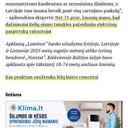
nenumatytoms kasdienėms ar sezoninėms išlaidoms, o
Latvijoje tam imama beveik pusė visų vartojimo paskolų“,
– apibendrina ekspertė.
Net 73 proc. žmonių mano, kad
dažniausiai Kelių eismo taisykles pažeidinėja elektrinių
paspirtukų vairuotojai
Apklausą „Luminor“ banko užsakymu Estijoje, Latvijoje
ir Lietuvoje 2025 metų rugsėjo mėnesį atliko tyrimų
bendrovė „Norstat“. Kiekvienoje Baltijos šalyje buvo
apklausta apie tūkstantį 18-74 metų amžiaus žmonių.
Kas penktam neužtenka lėšų būsto remontui
Reklama