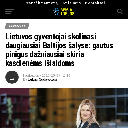
Pranešk naujieną
Apie mus
Kontaktai
FINANSAI
Lietuvos gyventojai skolinasi
daugiausiai Baltijos šalyse: gautus
pinigus dažniausiai skiria
kasdienėms išlaidoms
L
Paskelbta
-
2025-10-07, 11:10
By
Lukas Gudavičius