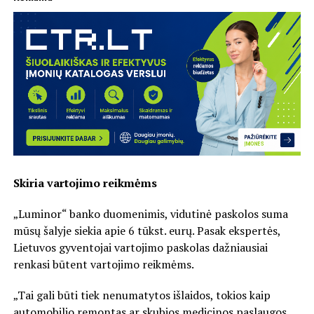
Skiria vartojimo reikmėms
„Luminor“ banko duomenimis, vidutinė paskolos suma
mūsų šalyje siekia apie 6 tūkst. eurų. Pasak ekspertės,
Lietuvos gyventojai vartojimo paskolas dažniausiai
renkasi būtent vartojimo reikmėms.
„Tai gali būti tiek nenumatytos išlaidos, tokios kaip
automobilio remontas ar skubios medicinos paslaugos,