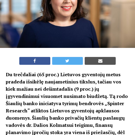
Du trečdaliai (65 proc.) Lietuvos gyventojų metus
pradeda išsikėlę naujametinius tikslus, tačiau vos
kiek mažiau nei dešimtadalis (9 proc.) jų
įgyvendinimui visuomet nusimato biudžetą. Tą rodo
Šiaulių banko iniciatyva tyrimų bendrovės „Spinter
Research“ atliktos Lietuvos gyventojų apklausos
duomenys. Šiaulių banko privačių klientų paslaugų
vadovės dr. Dalios Kolmatsui teigimu, finansų
planavimo įpročių stoka yra viena iš priežasčių, dėl