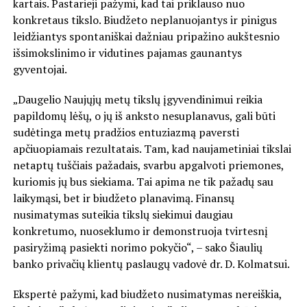
kartais. Pastarieji pažymi, kad tai priklauso nuo
konkretaus tikslo. Biudžeto neplanuojantys ir pinigus
leidžiantys spontaniškai dažniau pripažino aukštesnio
išsimokslinimo ir vidutines pajamas gaunantys
gyventojai.
„Daugelio Naujųjų metų tikslų įgyvendinimui reikia
papildomų lėšų, o jų iš anksto nesuplanavus, gali būti
sudėtinga metų pradžios entuziazmą paversti
apčiuopiamais rezultatais. Tam, kad naujametiniai tikslai
netaptų tuščiais pažadais, svarbu apgalvoti priemones,
kuriomis jų bus siekiama. Tai apima ne tik pažadų sau
laikymąsi, bet ir biudžeto planavimą. Finansų
nusimatymas suteikia tikslų siekimui daugiau
konkretumo, nuoseklumo ir demonstruoja tvirtesnį
pasiryžimą pasiekti norimo pokyčio“, – sako Šiaulių
banko privačių klientų paslaugų vadovė dr. D. Kolmatsui.
Ekspertė pažymi, kad biudžeto nusimatymas nereiškia,