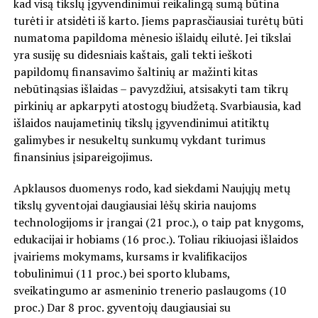
kad visą tikslų įgyvendinimui reikalingą sumą būtina
turėti ir atsidėti iš karto. Jiems paprasčiausiai turėtų būti
numatoma papildoma mėnesio išlaidų eilutė. Jei tikslai
yra susiję su didesniais kaštais, gali tekti ieškoti
papildomų finansavimo šaltinių ar mažinti kitas
nebūtinąsias išlaidas – pavyzdžiui, atsisakyti tam tikrų
pirkinių ar apkarpyti atostogų biudžetą. Svarbiausia, kad
išlaidos naujametinių tikslų įgyvendinimui atitiktų
galimybes ir nesukeltų sunkumų vykdant turimus
finansinius įsipareigojimus.
Apklausos duomenys rodo, kad siekdami Naujųjų metų
tikslų gyventojai daugiausiai lėšų skiria naujoms
technologijoms ir įrangai (21 proc.), o taip pat knygoms,
edukacijai ir hobiams (16 proc.). Toliau rikiuojasi išlaidos
įvairiems mokymams, kursams ir kvalifikacijos
tobulinimui (11 proc.) bei sporto klubams,
sveikatingumo ar asmeninio trenerio paslaugoms (10
proc.) Dar 8 proc. gyventojų daugiausiai su