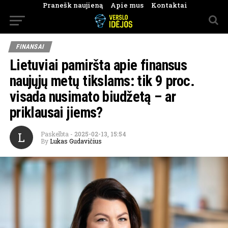
Pranešk naujieną
Apie mus
Kontaktai
FINANSAI
Lietuviai pamiršta apie finansus
naujųjų metų tikslams: tik 9 proc.
visada nusimato biudžetą – ar
priklausai jiems?
L
Paskelbta
-
2025-02-13, 15:54
By
Lukas Gudavičius