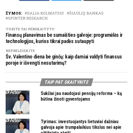
ŽYMOS:
DALIA KOLMATSUI
ŠIAULIŲ BANKAS
SPINTER RESEARCH
TURITE TAI PERSKAITYTI!
Finansų planavimas be sumaišties galvoje: programėlės ir
technologijos, kurios tikrai padės sutaupyti
NEPRELEISKITE
Šv. Valentino diena be ginčų: kaip darniai valdyti finansus
poroje ir išvengti nesutarimų?
TAIP PAT SKAITYKITE
Sukčiai jau naudojasi pensijų reforma – ką
būtina žinoti gyventojams
Tyrimas: investuojantys lietuviai dažniau
galvoja apie trumpalaikius tikslus nei apie
užtikrintą ateitį