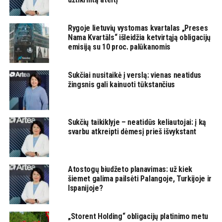
Rygoje lietuvių vystomas kvartalas „Preses
Nama Kvartāls“ išleidžia ketvirtąją obligacijų
emisiją su 10 proc. palūkanomis
Sukčiai nusitaikė į verslą: vienas neatidus
žingsnis gali kainuoti tūkstančius
Sukčių taikiklyje – neatidūs keliautojai: į ką
svarbu atkreipti dėmesį prieš išvykstant
Atostogų biudžeto planavimas: už kiek
šiemet galima pailsėti Palangoje, Turkijoje ir
Ispanijoje?
„Storent Holding“ obligacijų platinimo metu