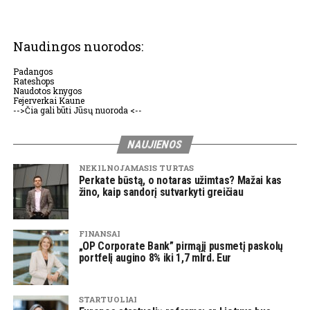
Naudingos nuorodos:
Padangos
Rateshops
Naudotos knygos
Fejerverkai Kaune
-->Čia gali būti Jūsų nuoroda <--
NAUJIENOS
NEKILNOJAMASIS TURTAS
Perkate būstą, o notaras užimtas? Mažai kas
žino, kaip sandorį sutvarkyti greičiau
FINANSAI
„OP Corporate Bank” pirmąjį pusmetį paskolų
portfelį augino 8% iki 1,7 mlrd. Eur
STARTUOLIAI