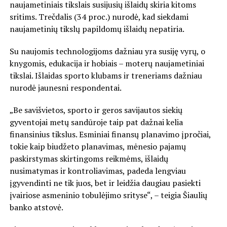
naujametiniais tikslais susijusių išlaidų skiria kitoms
sritims. Trečdalis (34 proc.) nurodė, kad siekdami
naujametinių tikslų papildomų išlaidų nepatiria.
Su naujomis technologijoms dažniau yra susiję vyrų, o
knygomis, edukacija ir hobiais – moterų naujametiniai
tikslai. Išlaidas sporto klubams ir treneriams dažniau
nurodė jaunesni respondentai.
„Be savišvietos, sporto ir geros savijautos siekių
gyventojai metų sandūroje taip pat dažnai kelia
finansinius tikslus. Esminiai finansų planavimo įpročiai,
tokie kaip biudžeto planavimas, mėnesio pajamų
paskirstymas skirtingoms reikmėms, išlaidų
nusimatymas ir kontroliavimas, padeda lengviau
įgyvendinti ne tik juos, bet ir leidžia daugiau pasiekti
įvairiose asmeninio tobulėjimo srityse“, – teigia Šiaulių
banko atstovė.