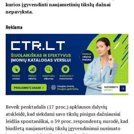
kurios įgyvendinti naujametinių tikslų dažnai
nepavyksta.
Reklama
Beveik penktadalis (17 proc.) apklausos dalyvių
atskleidė, kad siekdami savo tikslų pinigus dažniausiai
leidžia spontaniškai, o 39 proc. respondentų nurodė, kad
biudžetą naujametinių tikslų įgyvendinimui nusimato