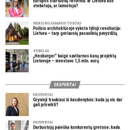
Europos startuolių reforma: ar Lietuva bus
stebėtoja, ar laimėtoja?
NEKILNOJAMASIS TURTAS
Poilsio architektūroje vyksta tylioji revoliucija:
Lietuva – tarp geriausių pasaulinių pavyzdžių
VERSLAS
„Hesburger“ baigė savitarnos kasų projektą
Lietuvoje – investavo 1,5 mln. eurų
EKSPERTAI
EKSPERTAI
Grynieji traukiasi iš kasdienybės: kada jų vis dar
gali prireikti?
EKSPERTAI
Darbuotojų paieška konkurentų gretose: kada