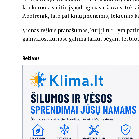
konkuruoja su itin įspūdingais varžovais, tokia
Apptronik, taip pat kinų įmonėmis, tokiomis k
Vienas ryškus pranašumas, kurį ji turi, yra pati
gamyklos, kuriose galima laikui bėgant testuoti
Reklama