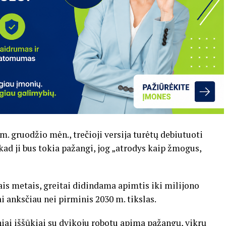
. gruodžio mėn., trečioji versija turėtų debiutuoti
 kad ji bus tokia pažangi, jog „atrodys kaip žmogus,
is metais, greitai didindama apimtis iki milijono
i anksčiau nei pirminis 2030 m. tikslas.
niai iššūkiai su dvikoju robotu apima pažangų, vikrų