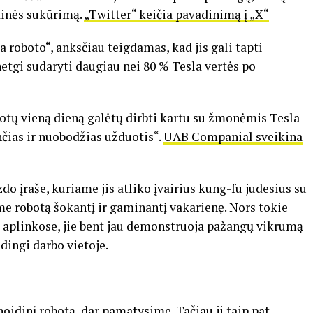
dinės sukūrimą.
„Twitter“ keičia pavadinimą į „X“
 roboto“, anksčiau teigdamas, kad jis gali tapti
etgi sudaryti daugiau nei 80 % Tesla vertės po
obotų vieną dieną galėtų dirbti kartu su žmonėmis Tesla
čias ir nuobodžias užduotis“.
UAB Companial sveikina
 įraše, kuriame jis atliko įvairius kung-fu judesius su
me robotą šokantį ir gaminantį vakarienę. Nors tokie
aplinkose, jie bent jau demonstruoja pažangų vikrumą
udingi darbo vietoje.
oidinį robotą, dar pamatysime. Tačiau ji taip pat