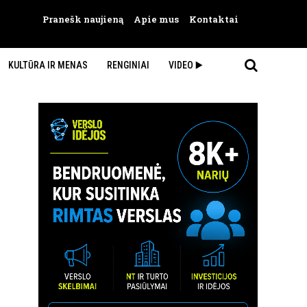
Pranešk naujieną
Apie mus
Kontaktai
KULTŪRA IR MENAS
RENGINIAI
VIDEO ▶️