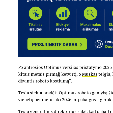
Po antrosios Optimus versijos pristatymo 2023 m
kitais metais pirmąjį ketvirtį, o
Muskas
teigia,
dėvintis roboto kostiumą“.
Tesla siekia pradėti Optimus roboto gamybą šia
vienetų per metus iki 2026 m. pabaigos – geroka
Tesla generalinis direktorius sakė, kad dabarti