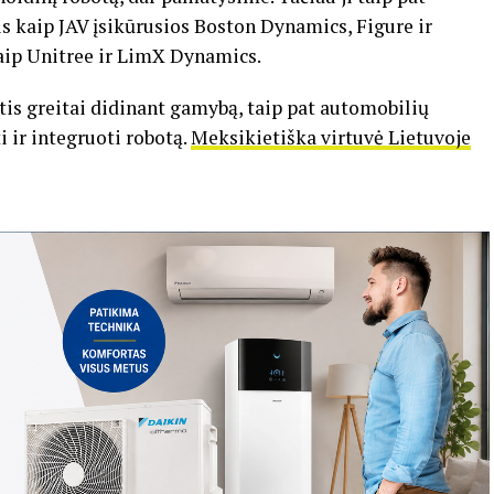
is kaip JAV įsikūrusios Boston Dynamics, Figure ir
aip Unitree ir LimX Dynamics.
rtis greitai didinant gamybą, taip pat automobilių
 ir integruoti robotą.
Meksikietiška virtuvė Lietuvoje