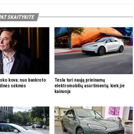
PAT SKAITYKITE
usko kova: nuo bankroto
Tesla turi naują prieinamų
ardinės sėkmės
elektromobilių asortimentą: kiek jie
kainuoja