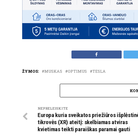
ŽYMOS:
MUSKAS
OPTIMUS
TESLA
KO
NEPRELEISKITE
Europa kuria sveikatos priežiūros išplėstin
tikrovės (XR) ateitį: skelbiamas atviras
kvietimas teikti paraiškas paramai gauti