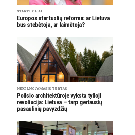
STARTUOLIAI
Europos startuolių reforma: ar Lietuva
bus stebėtoja, ar laimėtoja?
NEKILNOJAMASIS TURTAS
Poilsio architektūroje vyksta tylioji
revoliucija: Lietuva – tarp geriausių
pasaulinių pavyzdžių