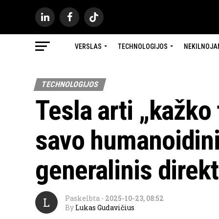
VERSLAS
TECHNOLOGIJOS
NEKILNOJA
TECHNOLOGIJOS
Tesla arti „kažko
savo humanoidiniu
generalinis dire
Paskelbta
-
2025-10-23, 08:52
L
By
Lukas Gudavičius