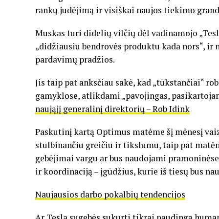
rankų judėjimą ir visiškai naujos tiekimo gran
Muskas turi didelių vilčių dėl vadinamojo „Tesla
„didžiausiu bendrovės produktu kada nors“, ir n
pardavimų pradžios.
Jis taip pat anksčiau sakė, kad „tūkstančiai“ r
gamyklose, atlikdami „pavojingas, pasikartojan
naująjį generalinį direktorių – Rob Idink
Paskutinį kartą Optimus matėme šį mėnesį vaizdo
stulbinančiu greičiu ir tikslumu, taip pat matė
gebėjimai vargu ar bus naudojami pramoninėse 
ir koordinaciją – įgūdžius, kurie iš tiesų bus na
Naujausios darbo pokalbių tendencijos
Ar Tesla sugebės sukurti tikrai naudingą human