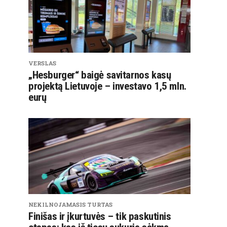
VERSLAS
„Hesburger“ baigė savitarnos kasų
projektą Lietuvoje – investavo 1,5 mln.
eurų
NEKILNOJAMASIS TURTAS
Finišas ir įkurtuvės – tik paskutinis