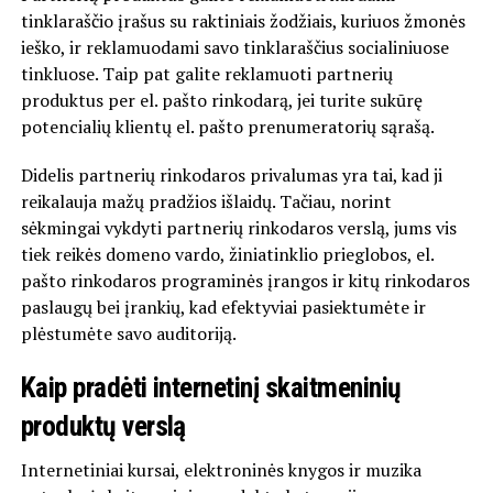
tinklaraščio įrašus su raktiniais žodžiais, kuriuos žmonės
ieško, ir reklamuodami savo tinklaraščius socialiniuose
tinkluose. Taip pat galite reklamuoti partnerių
produktus per el. pašto rinkodarą, jei turite sukūrę
potencialių klientų el. pašto prenumeratorių sąrašą.
Didelis partnerių rinkodaros privalumas yra tai, kad ji
reikalauja mažų pradžios išlaidų. Tačiau, norint
sėkmingai vykdyti partnerių rinkodaros verslą, jums vis
tiek reikės domeno vardo, žiniatinklio prieglobos, el.
pašto rinkodaros programinės įrangos ir kitų rinkodaros
paslaugų bei įrankių, kad efektyviai pasiektumėte ir
plėstumėte savo auditoriją.
Kaip pradėti internetinį skaitmeninių
produktų verslą
Internetiniai kursai, elektroninės knygos ir muzika