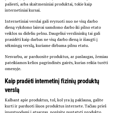
paliesti, arba skaitmeniniai produktai, tokie kaip
internetiniai kursai.
Internetiniai verslai gali svyruoti nuo ne visą darbo
dieną vykdomo laisvai samdomo darbo iki pilno etato
veiklos su dideliu pelnu. Daugeliui verslininkų tai gali
prasidėti kaip darbas ne visą darbo dieną ir išaugti į
sėkmingą verslą, kuriame dirbama pilnu etatu.
Nesvarbu, ar parduosite produktus, ar paslaugas, žemiau
pateikiamos kelios pagrindinės gairės, kurias reikia turėti
omenyje.
Kaip pradėti internetinį fizinių produktų
verslą
Kalbant apie produktus, tol, kol yra jų paklausa, galite
kurti ir parduoti šiuos produktus internete. Tačiau prieš
investuodami į atsargas, norėsite nustatyti produkto