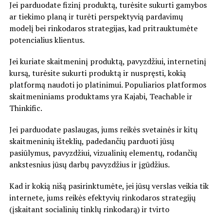
Jei parduodate fizinį produktą, turėsite sukurti gamybos
ar tiekimo planą ir turėti perspektyvią pardavimų
modelį bei rinkodaros strategijas, kad pritrauktumėte
potencialius klientus.
Jei kuriate skaitmeninį produktą, pavyzdžiui, internetinį
kursą, turėsite sukurti produktą ir nuspręsti, kokią
platformą naudoti jo platinimui. Populiarios platformos
skaitmeniniams produktams yra Kajabi, Teachable ir
Thinkific.
Jei parduodate paslaugas, jums reikės svetainės ir kitų
skaitmeninių išteklių, padedančių parduoti jūsų
pasiūlymus, pavyzdžiui, vizualinių elementų, rodančių
ankstesnius jūsų darbų pavyzdžius ir įgūdžius.
Kad ir kokią nišą pasirinktumėte, jei jūsų verslas veikia tik
internete, jums reikės efektyvių rinkodaros strategijų
(įskaitant socialinių tinklų rinkodarą) ir tvirto