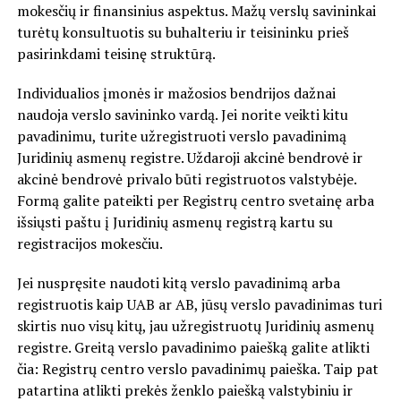
mokesčių ir finansinius aspektus. Mažų verslų savininkai
turėtų konsultuotis su buhalteriu ir teisininku prieš
pasirinkdami teisinę struktūrą.
Individualios įmonės ir mažosios bendrijos dažnai
naudoja verslo savininko vardą. Jei norite veikti kitu
pavadinimu, turite užregistruoti verslo pavadinimą
Juridinių asmenų registre. Uždaroji akcinė bendrovė ir
akcinė bendrovė privalo būti registruotos valstybėje.
Formą galite pateikti per Registrų centro svetainę arba
išsiųsti paštu į Juridinių asmenų registrą kartu su
registracijos mokesčiu.
Jei nuspręsite naudoti kitą verslo pavadinimą arba
registruotis kaip UAB ar AB, jūsų verslo pavadinimas turi
skirtis nuo visų kitų, jau užregistruotų Juridinių asmenų
registre. Greitą verslo pavadinimo paiešką galite atlikti
čia: Registrų centro verslo pavadinimų paieška. Taip pat
patartina atlikti prekės ženklo paiešką valstybiniu ir