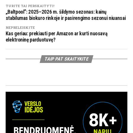
TURITE TAI PERSKAITYTI!
„Baltpool“: 2025–2026 m. šildymo sezonas: kainų
stabilumas biokuro rinkoje ir pasirengimo sezonui niuansai
NEPRELEISKITE
Kas geriau: prekiauti per Amazon ar kurti nuosavą
elektroninę parduotuvę?
TAIP PAT SKAITYKITE