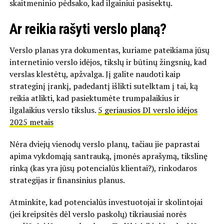
skaitmeninio pėdsako, kad ilgainiui pasisektų.
Ar reikia rašyti verslo planą?
Verslo planas yra dokumentas, kuriame pateikiama jūsų
internetinio verslo idėjos, tikslų ir būtinų žingsnių, kad
verslas klestėtų, apžvalga. Jį galite naudoti kaip
strateginį įrankį, padedantį išlikti sutelktam į tai, ką
reikia atlikti, kad pasiektumėte trumpalaikius ir
ilgalaikius verslo tikslus.
5 geriausios DI verslo idėjos
2025 metais
Nėra dviejų vienodų verslo planų, tačiau jie paprastai
apima vykdomąją santrauką, įmonės aprašymą, tikslinę
rinką (kas yra jūsų potencialūs klientai?), rinkodaros
strategijas ir finansinius planus.
Atminkite, kad potencialūs investuotojai ir skolintojai
(jei kreipsitės dėl verslo paskolų) tikriausiai norės