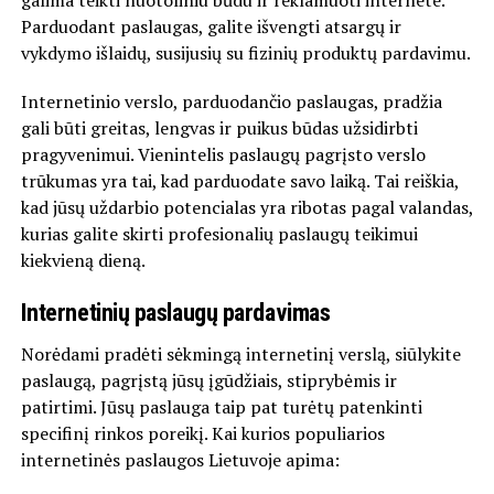
galima teikti nuotoliniu būdu ir reklamuoti internete.
Parduodant paslaugas, galite išvengti atsargų ir
vykdymo išlaidų, susijusių su fizinių produktų pardavimu.
Internetinio verslo, parduodančio paslaugas, pradžia
gali būti greitas, lengvas ir puikus būdas užsidirbti
pragyvenimui. Vienintelis paslaugų pagrįsto verslo
trūkumas yra tai, kad parduodate savo laiką. Tai reiškia,
kad jūsų uždarbio potencialas yra ribotas pagal valandas,
kurias galite skirti profesionalių paslaugų teikimui
kiekvieną dieną.
Internetinių paslaugų pardavimas
Norėdami pradėti sėkmingą internetinį verslą, siūlykite
paslaugą, pagrįstą jūsų įgūdžiais, stiprybėmis ir
patirtimi. Jūsų paslauga taip pat turėtų patenkinti
specifinį rinkos poreikį. Kai kurios populiarios
internetinės paslaugos Lietuvoje apima: