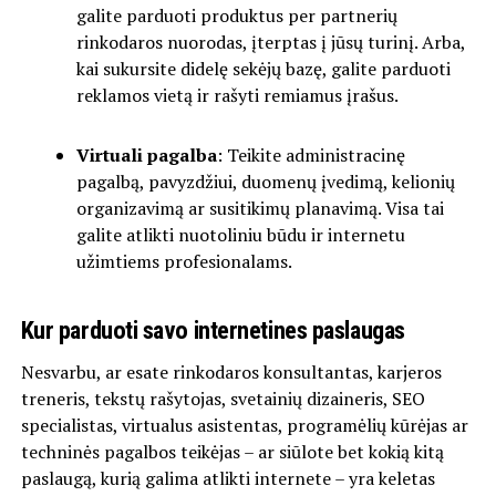
galite parduoti produktus per partnerių
rinkodaros nuorodas, įterptas į jūsų turinį. Arba,
kai sukursite didelę sekėjų bazę, galite parduoti
reklamos vietą ir rašyti remiamus įrašus.
Virtuali pagalba
: Teikite administracinę
pagalbą, pavyzdžiui, duomenų įvedimą, kelionių
organizavimą ar susitikimų planavimą. Visa tai
galite atlikti nuotoliniu būdu ir internetu
užimtiems profesionalams.
Kur parduoti savo internetines paslaugas
Nesvarbu, ar esate rinkodaros konsultantas, karjeros
treneris, tekstų rašytojas, svetainių dizaineris, SEO
specialistas, virtualus asistentas, programėlių kūrėjas ar
techninės pagalbos teikėjas – ar siūlote bet kokią kitą
paslaugą, kurią galima atlikti internete – yra keletas