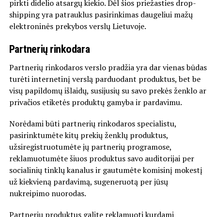
pirkti didelio atsargų kiekio. Dėl šios priežasties drop-
shipping yra patrauklus pasirinkimas daugeliui mažų
elektroninės prekybos verslų Lietuvoje.
Partnerių rinkodara
Partnerių rinkodaros verslo pradžia yra dar vienas būdas
turėti internetinį verslą parduodant produktus, bet be
visų papildomų išlaidų, susijusių su savo prekės ženklo ar
privačios etiketės produktų gamyba ir pardavimu.
Norėdami būti partnerių rinkodaros specialistu,
pasirinktumėte kitų prekių ženklų produktus,
užsiregistruotumėte jų partnerių programose,
reklamuotumėte šiuos produktus savo auditorijai per
socialinių tinklų kanalus ir gautumėte komisinį mokestį
už kiekvieną pardavimą, sugeneruotą per jūsų
nukreipimo nuorodas.
Partnerių produktus galite reklamuoti kurdami