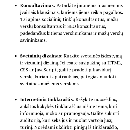
Konsultavimas
: Patarkite įmonėms ir asmenims
įvairiais klausimais, kuriems jiems reikia pagalbos.
Tai apima socialinių tinklų konsultantus, mažų
verslų konsultantus ir SEO konsultantus,
padedančius kitiems verslininkams ir mažų verslų
savininkams.
Svetainių dizainas
: Kurkite svetainės išdėstymą
ir vizualinį dizainą. Jei esate susipažinę su HTML,
CSS ar JavaScript, galite pradėti pilnavidurį
verslą, kuriantis patrauklias, patogias naudoti
svetaines mažiems verslams.
Internetinis tinklaraštis
: Rašykite nuoseklius,
aukštos kokybės tinklaraščius nišine tema, kuri
informuoja, moko ar pramogauja. Galite sukurti
auditoriją, kuri seka jus ir nuolat vartoja jūsų
turinį. Norėdami uždirbti pinigų iš tinklaraščio,