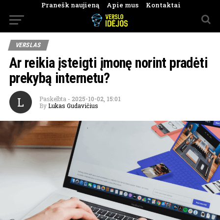
Pranešk naujieną
Apie mus
Kontaktai
VERSLAS
Ar reikia įsteigti įmonę norint pradėti
prekybą internetu?
L
Paskelbta
-
2025-10-02, 15:01
By
Lukas Gudavičius