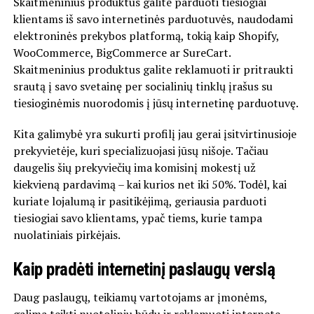
Skaitmeninius produktus galite parduoti tiesiogiai
klientams iš savo internetinės parduotuvės, naudodami
elektroninės prekybos platformą, tokią kaip Shopify,
WooCommerce, BigCommerce ar SureCart.
Skaitmeninius produktus galite reklamuoti ir pritraukti
srautą į savo svetainę per socialinių tinklų įrašus su
tiesioginėmis nuorodomis į jūsų internetinę parduotuvę.
Kita galimybė yra sukurti profilį jau gerai įsitvirtinusioje
prekyvietėje, kuri specializuojasi jūsų nišoje. Tačiau
daugelis šių prekyviečių ima komisinį mokestį už
kiekvieną pardavimą – kai kurios net iki 50%. Todėl, kai
kuriate lojalumą ir pasitikėjimą, geriausia parduoti
tiesiogiai savo klientams, ypač tiems, kurie tampa
nuolatiniais pirkėjais.
Kaip pradėti internetinį paslaugų verslą
Daug paslaugų, teikiamų vartotojams ar įmonėms,