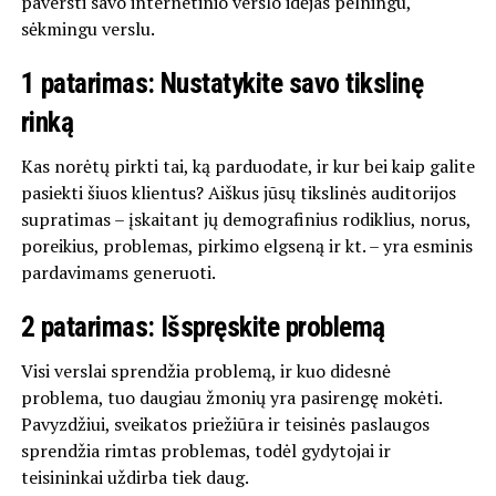
paversti savo internetinio verslo idėjas pelningu,
sėkmingu verslu.
1 patarimas: Nustatykite savo tikslinę
rinką
Kas norėtų pirkti tai, ką parduodate, ir kur bei kaip galite
pasiekti šiuos klientus? Aiškus jūsų tikslinės auditorijos
supratimas – įskaitant jų demografinius rodiklius, norus,
poreikius, problemas, pirkimo elgseną ir kt. – yra esminis
pardavimams generuoti.
2 patarimas: Išspręskite problemą
Visi verslai sprendžia problemą, ir kuo didesnė
problema, tuo daugiau žmonių yra pasirengę mokėti.
Pavyzdžiui, sveikatos priežiūra ir teisinės paslaugos
sprendžia rimtas problemas, todėl gydytojai ir
teisininkai uždirba tiek daug.