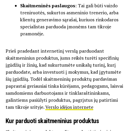
Skaitmeninės paslaugos
: Tai gali būti vaizdo
treniruotės, sukurtos asmeninio trenerio, arba
klientų generavimo sąrašai, kuriuos rinkodaros
specialistas parduoda įmonėms tam tikroje
pramonėje.
Prieš pradedant internetinį verslą parduodant
skaitmeninius produktus, jums reikės turėti specifinių
įgūdžių ir žinių, kad sukurtumėte unikalų turinį, kurį
parduodate, arba investuoti į mokymus, kad įgytumėte
šių įgūdžių. Todėl skaitmeninių produktų pardavimas
paprastai geriausiai tinka kūrėjams, pedagogams, laisvai
samdomiems darbuotojams ir tinklaraštininkams,
galintiems pasiūlyti produktus, pagrįstus jų patirtimi
tam tikroje srityje.
Verslo idėjos internete
Kur parduoti skaitmeninius produktus