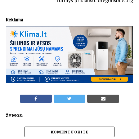
Turinys priklauso: oregonsbdc.org
Reklama
ŽYMOS:
KOMENTUOKITE