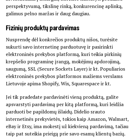
perspektyvumą, tikslinę rinką, konkurencinę aplinką,
galimus pelno maržas ir daug daugiau.
Fizinių produktų pardavimas
Nusprendę dėl konkrečios produktų nišos, turėsite
sukurti savo internetinę parduotuvę ir pasirinkti
elektroninės prekybos platformą, kuri teikia pirkinių
krepšelio programinę įrangą, mokėjimų apdorojimą,
saugumą, SSL (Secure Sockets Layer) ir kt. Populiarios
elektroninės prekybos platformos mažiems verslams
Lietuvoje apima Shopify, Wix, Squarespace ir kt.
Jei tik pradedate pardavinėti vieną produktą, galite
apsvarstyti pardavimą per kitą platformą, kuri leidžia
parduoti be papildomų išlaidų. Didelio srauto
internetinės prekyvietės, tokios kaip Amazon, Walmart,
eBay ir Etsy, ima mokestį už kiekvieną pardavimą, tačiau
taip pat suteikia prieigą prie savo esamų klientų bazių.