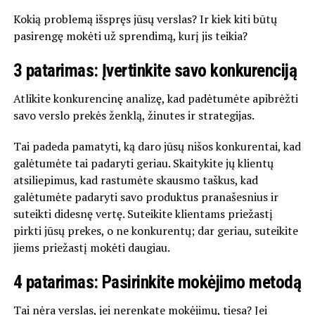
Kokią problemą išspręs jūsų verslas? Ir kiek kiti būtų
pasirengę mokėti už sprendimą, kurį jis teikia?
3 patarimas: Įvertinkite savo konkurenciją
Atlikite konkurencinę analizę, kad padėtumėte apibrėžti
savo verslo prekės ženklą, žinutes ir strategijas.
Tai padeda pamatyti, ką daro jūsų nišos konkurentai, kad
galėtumėte tai padaryti geriau. Skaitykite jų klientų
atsiliepimus, kad rastumėte skausmo taškus, kad
galėtumėte padaryti savo produktus pranašesnius ir
suteikti didesnę vertę. Suteikite klientams priežastį
pirkti jūsų prekes, o ne konkurentų; dar geriau, suteikite
jiems priežastį mokėti daugiau.
4 patarimas: Pasirinkite mokėjimo metodą
Tai nėra verslas, jei nerenkate mokėjimų, tiesa? Jei