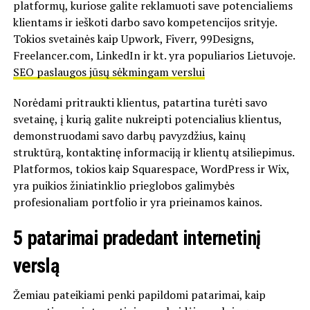
platformų, kuriose galite reklamuoti save potencialiems
klientams ir ieškoti darbo savo kompetencijos srityje.
Tokios svetainės kaip Upwork, Fiverr, 99Designs,
Freelancer.com, LinkedIn ir kt. yra populiarios Lietuvoje.
SEO paslaugos jūsų sėkmingam verslui
Norėdami pritraukti klientus, patartina turėti savo
svetainę, į kurią galite nukreipti potencialius klientus,
demonstruodami savo darbų pavyzdžius, kainų
struktūrą, kontaktinę informaciją ir klientų atsiliepimus.
Platformos, tokios kaip Squarespace, WordPress ir Wix,
yra puikios žiniatinklio prieglobos galimybės
profesionaliam portfolio ir yra prieinamos kainos.
5 patarimai pradedant internetinį
verslą
Žemiau pateikiami penki papildomi patarimai, kaip