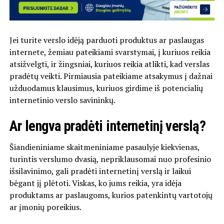
Jei turite verslo idėją parduoti produktus ar paslaugas
internete, žemiau pateikiami svarstymai, į kuriuos reikia
atsižvelgti, ir žingsniai, kuriuos reikia atlikti, kad verslas
pradėtų veikti. Pirmiausia pateikiame atsakymus į dažnai
užduodamus klausimus, kuriuos girdime iš potencialių
internetinio verslo savininkų.
Ar lengva pradėti internetinį verslą?
Šiandieniniame skaitmeniniame pasaulyje kiekvienas,
turintis verslumo dvasią, nepriklausomai nuo profesinio
išsilavinimo, gali pradėti internetinį verslą ir laikui
bėgant jį plėtoti. Viskas, ko jums reikia, yra idėja
produktams ar paslaugoms, kurios patenkintų vartotojų
ar įmonių poreikius.