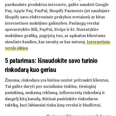
parduodate produktus internete, galite naudoti Google
Pay, Apple Pay, PayPal, Shopify Payments (jei naudojate
Shopify savo elektroninės prekybos svetainei) ar kitas
internetines mokėjimo galimybes. Paslaugų verslui
apsvarstykite Bill, PayPal, Stripe ir kt. Nustatykite
mokėjimo grafiką, pagrįstą tuo, ar sąskaitas klientams
siunčiate kasdien, kas savaitę ar kas mėnesį.
Internetinio
verslo idėjos
5 patarimas: Išnaudokite savo turinio
rinkodarą kuo geriau
Žinoma, rinkodara yra būtina norint pritraukti klientus.
Tai galite daryti per socialinius tinklus, tiesioginį
pasiekimą, mokamą reklamą, influencerių rinkodarą ir
daugelį kitų kanalų. Būtinai pasirinkite rinkodaros
taktiką, kuri labiausiai tinka jūsų verslui ir biudžetui.