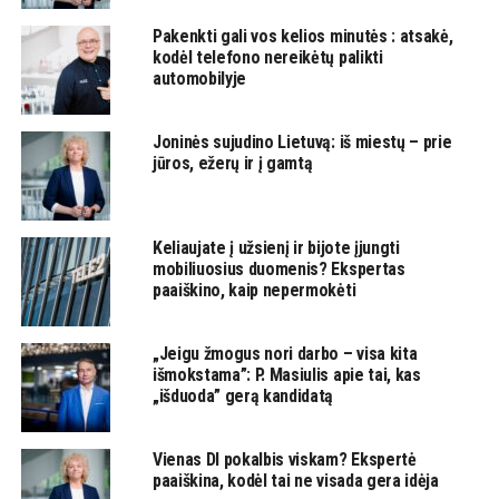
Pakenkti gali vos kelios minutės : atsakė,
kodėl telefono nereikėtų palikti
automobilyje
Joninės sujudino Lietuvą: iš miestų – prie
jūros, ežerų ir į gamtą
Keliaujate į užsienį ir bijote įjungti
mobiliuosius duomenis? Ekspertas
paaiškino, kaip nepermokėti
„Jeigu žmogus nori darbo – visa kita
išmokstama”: P. Masiulis apie tai, kas
„išduoda” gerą kandidatą
Vienas DI pokalbis viskam? Ekspertė
paaiškina, kodėl tai ne visada gera idėja