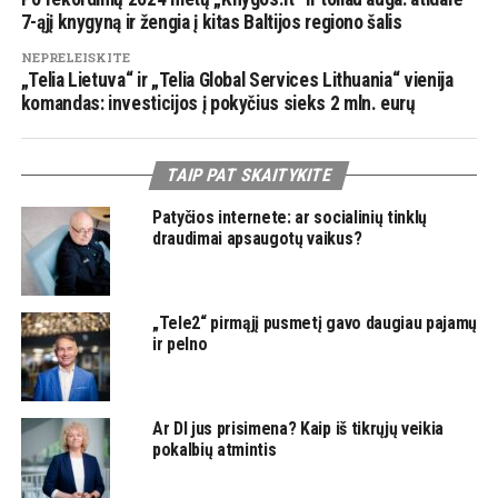
7-ąjį knygyną ir žengia į kitas Baltijos regiono šalis
NEPRELEISKITE
„Telia Lietuva“ ir „Telia Global Services Lithuania“ vienija
komandas: investicijos į pokyčius sieks 2 mln. eurų
TAIP PAT SKAITYKITE
Patyčios internete: ar socialinių tinklų
draudimai apsaugotų vaikus?
„Tele2“ pirmąjį pusmetį gavo daugiau pajamų
ir pelno
Ar DI jus prisimena? Kaip iš tikrųjų veikia
pokalbių atmintis