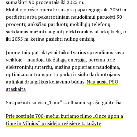
sumažinti 90 procentais iki 2025 m.
Mobiliojo ryšio operatorius yra įsipareigojęs iki 2030 m.
perdirbti arba pakartotiniam naudojimui paruošti 30
procentų anksčiau parduotų mobiliųjų telefonų,
siekdamas mažinti augantį elektronikos atliekų kiekį, ir
iki 2035 m. ketina pasiekti nulinę emisiją.
Įmonė taip pat aktyviai taiko tvarius sprendimus savo
veikloje – naudoja tik žaliąją energiją, pereina prie
elektroninių sutarčių, mažina popieriaus naudojimą,
optimizuoja transporto parką ir siūlo darbuotojams
aplinkai draugiškus keliavimo būdus.
Naujausia PSO
ataskaita
Susipažinti su visu „Time“ skelbiamu sąrašu galite čia.
Prie sostinės 700-mečiui kuriamo filmo „Once upon a
time in Vilnius“ prisidėjo režisierė L. Lužytė