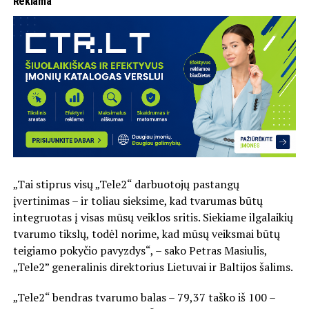
Reklama
„Tai stiprus visų „Tele2“ darbuotojų pastangų
įvertinimas – ir toliau sieksime, kad tvarumas būtų
integruotas į visas mūsų veiklos sritis. Siekiame ilgalaikių
tvarumo tikslų, todėl norime, kad mūsų veiksmai būtų
teigiamo pokyčio pavyzdys“, – sako Petras Masiulis,
„Tele2” generalinis direktorius Lietuvai ir Baltijos šalims.
„Tele2“ bendras tvarumo balas – 79,37 taško iš 100 –