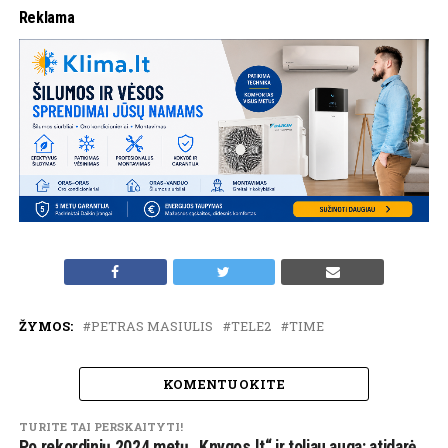
Reklama
ŽYMOS:
PETRAS MASIULIS
TELE2
TIME
KOMENTUOKITE
TURITE TAI PERSKAITYTI!
Po rekordinių 2024 metų „Knygos.lt“ ir toliau auga: atidarė