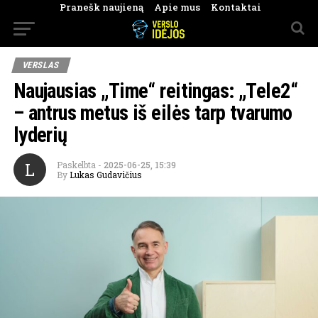
Pranešk naujieną
Apie mus
Kontaktai
VERSLAS
Naujausias „Time“ reitingas: „Tele2“
– antrus metus iš eilės tarp tvarumo
lyderių
L
Paskelbta
-
2025-06-25, 15:39
By
Lukas Gudavičius