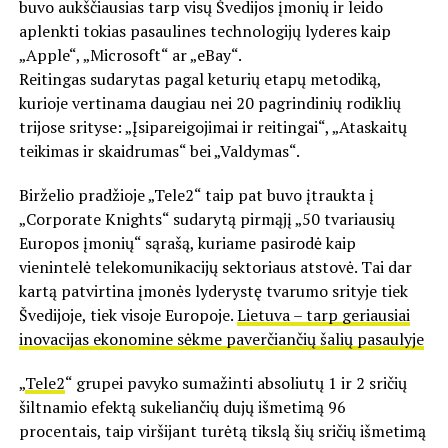
buvo aukščiausias tarp visų Švedijos įmonių ir leido
aplenkti tokias pasaulines technologijų lyderes kaip
„Apple“, „Microsoft“ ar „eBay“.
Reitingas sudarytas pagal keturių etapų metodiką,
kurioje vertinama daugiau nei 20 pagrindinių rodiklių
trijose srityse: „Įsipareigojimai ir reitingai“, „Ataskaitų
teikimas ir skaidrumas“ bei „Valdymas“.
Birželio pradžioje „Tele2“ taip pat buvo įtraukta į
„Corporate Knights“ sudarytą pirmąjį „50 tvariausių
Europos įmonių“ sąrašą, kuriame pasirodė kaip
vienintelė telekomunikacijų sektoriaus atstovė. Tai dar
kartą patvirtina įmonės lyderystę tvarumo srityje tiek
Švedijoje, tiek visoje Europoje.
Lietuva – tarp geriausiai
inovacijas ekonomine sėkme paverčiančių šalių pasaulyje
„
Tele2
“ grupei pavyko sumažinti absoliutų 1 ir 2 sričių
šiltnamio efektą sukeliančių dujų išmetimą 96
procentais, taip viršijant turėtą tikslą šių sričių išmetimą