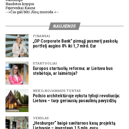
Naudotos knygos
Fejerverkai Kaune
-->Čia gali būti Jūsų nuoroda <--
NAUJIENOS
FINANSAI
„OP Corporate Bank” pirmąjį pusmetį paskolų
portfelį augino 8% iki 1,7 mlrd. Eur
STARTUOLIAI
Europos startuolių reforma: ar Lietuva bus
stebėtoja, ar laimėtoja?
NEKILNOJAMASIS TURTAS
Poilsio architektūroje vyksta tylioji revoliucija:
Lietuva – tarp geriausių pasaulinių pavyzdžių
VERSLAS
„Hesburger“ baigė savitarnos kasų projektą
Lietuvoje – investavo 1,5 mln. eurų