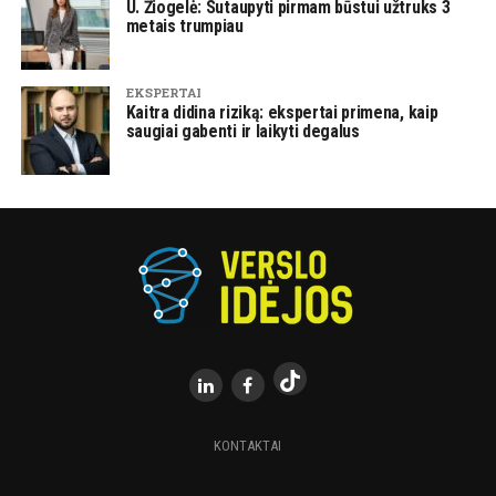
U. Žiogelė: Sutaupyti pirmam būstui užtruks 3
metais trumpiau
EKSPERTAI
Kaitra didina riziką: ekspertai primena, kaip
saugiai gabenti ir laikyti degalus
KONTAKTAI