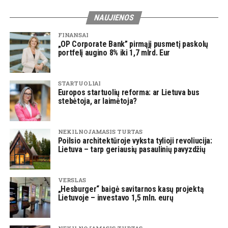
NAUJIENOS
FINANSAI
„OP Corporate Bank” pirmąjį pusmetį paskolų
portfelį augino 8% iki 1,7 mlrd. Eur
STARTUOLIAI
Europos startuolių reforma: ar Lietuva bus
stebėtoja, ar laimėtoja?
NEKILNOJAMASIS TURTAS
Poilsio architektūroje vyksta tylioji revoliucija:
Lietuva – tarp geriausių pasaulinių pavyzdžių
VERSLAS
„Hesburger“ baigė savitarnos kasų projektą
Lietuvoje – investavo 1,5 mln. eurų