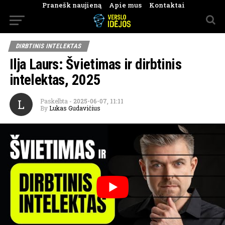
Pranešk naujieną
Apie mus
Kontaktai
DIRBTINIS INTELEKTAS
Ilja Laurs: Švietimas ir dirbtinis
intelektas, 2025
L
Paskelbta
-
2025-06-07, 11:11
By
Lukas Gudavičius