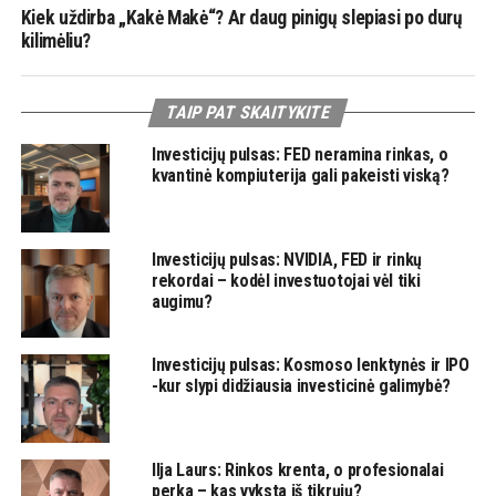
Kiek uždirba „Kakė Makė“? Ar daug pinigų slepiasi po durų
kilimėliu?
TAIP PAT SKAITYKITE
Investicijų pulsas: FED neramina rinkas, o
kvantinė kompiuterija gali pakeisti viską?
Investicijų pulsas: NVIDIA, FED ir rinkų
rekordai – kodėl investuotojai vėl tiki
augimu?
Investicijų pulsas: Kosmoso lenktynės ir IPO
-kur slypi didžiausia investicinė galimybė?
Ilja Laurs: Rinkos krenta, o profesionalai
perka – kas vyksta iš tikrųjų?