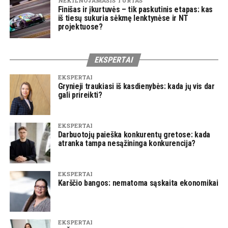
NEKILNOJAMASIS TURTAS
Finišas ir įkurtuvės – tik paskutinis etapas: kas
iš tiesų sukuria sėkmę lenktynėse ir NT
projektuose?
EKSPERTAI
EKSPERTAI
Grynieji traukiasi iš kasdienybės: kada jų vis dar
gali prireikti?
EKSPERTAI
Darbuotojų paieška konkurentų gretose: kada
atranka tampa nesąžininga konkurencija?
EKSPERTAI
Karščio bangos: nematoma sąskaita ekonomikai
EKSPERTAI