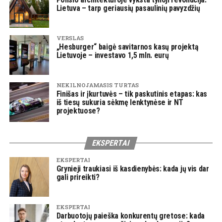
Lietuva – tarp geriausių pasaulinių pavyzdžių
VERSLAS
„Hesburger“ baigė savitarnos kasų projektą
Lietuvoje – investavo 1,5 mln. eurų
NEKILNOJAMASIS TURTAS
Finišas ir įkurtuvės – tik paskutinis etapas: kas
iš tiesų sukuria sėkmę lenktynėse ir NT
projektuose?
EKSPERTAI
EKSPERTAI
Grynieji traukiasi iš kasdienybės: kada jų vis dar
gali prireikti?
EKSPERTAI
Darbuotojų paieška konkurentų gretose: kada