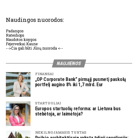
Naudingos nuorodos:
Padangos
Rateshops
Naudotos knygos
Fejerverkai Kaune
-->Čia gali būti Jūsų nuoroda <--
NAUJIENOS
FINANSAI
„OP Corporate Bank” pirmąjį pusmetį paskolų
portfelį augino 8% iki 1,7 mlrd. Eur
STARTUOLIAI
Europos startuolių reforma: ar Lietuva bus
stebėtoja, ar laimėtoja?
NEKILNOJAMASIS TURTAS
Poilsio architektūroje vyksta tylioji revoliucija: