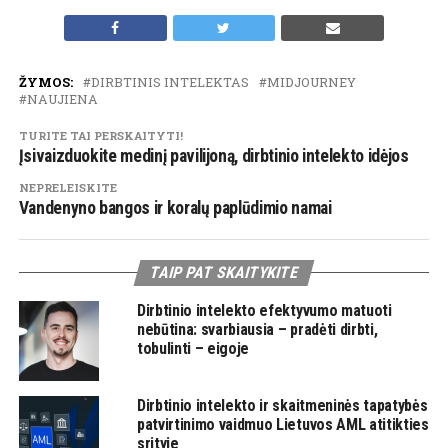
ŽYMOS:
DIRBTINIS INTELEKTAS
MIDJOURNEY
NAUJIENA
TURITE TAI PERSKAITYTI!
Įsivaizduokite medinį pavilijoną, dirbtinio intelekto idėjos
NEPRELEISKITE
Vandenyno bangos ir koralų paplūdimio namai
TAIP PAT SKAITYKITE
Dirbtinio intelekto efektyvumo matuoti
nebūtina: svarbiausia – pradėti dirbti,
tobulinti – eigoje
Dirbtinio intelekto ir skaitmeninės tapatybės
patvirtinimo vaidmuo Lietuvos AML atitikties
srityje