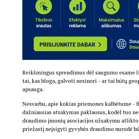
Reikšmingus sprendimus dėl saugumo esame lin
tai, kas bloga, galvoti nesinori – ar tai būtų ge
apsauga.
Nesvarbu, apie kokias priemones kalbėtume – fi
dažniausias atsakymas paklausus, kodėl tuo ne
draudimo įmonių asociacijos užsakymu atlikto 
priežastį neįsigyti gyvybės draudimo nurodė bū