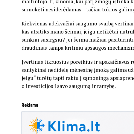
maitintojo. Ir, žinoma, kai patį žmogų ištinka kr
sumokėti nesiderėdamas – tačiau tokios galimyb
Kiekvienas adekvačiai saugumo svarbą vertinan
kas atsitiks mano šeimai, jeigu netikėtai nutrū
sunkiai susirgsiu? Jei šeima mažiau pasiturinti,
draudimas tampa kritiniu apsaugos mechanizm
Įvertinus tikruosius poreikius ir apskaičiavus 
santykinai nedidelę mėnesinę įmoką galima užt
jeigu“ turėtų tapti raktu į sąmoningą apsispr
o investicijos į savo saugumą ir ramybę.
Reklama