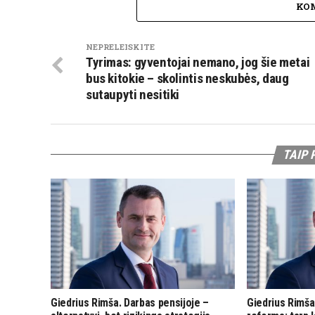
KO
NEPRELEISKITE
Tyrimas: gyventojai nemano, jog šie metai
bus kitokie – skolintis neskubės, daug
sutaupyti nesitiki
TAIP 
Giedrius Rimša. Darbas pensijoje –
Giedrius Rimša