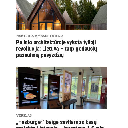
NEKILNOJAMASIS TURTAS
Poilsio architektūroje vyksta tylioji
revoliucija: Lietuva – tarp geriausių
pasaulinių pavyzdžių
VERSLAS
„Hesburger“ baigė savitarnos kasų