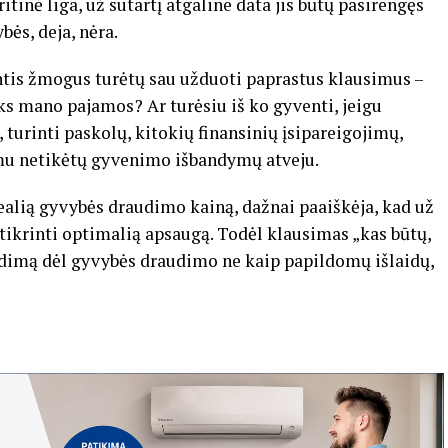
itinė liga, už sutartį atgaline data jis būtų pasirengęs
ės, deja, nėra.
tis žmogus turėtų sau užduoti paprastus klausimus –
ks mano pajamos? Ar turėsiu iš ko gyventi, jeigu
 turinti paskolų, kitokių finansinių įsipareigojimų,
u netikėtų gyvenimo išbandymų atveju.
realią gyvybės draudimo kainą, dažnai paaiškėja, kad už
ikrinti optimalią apsaugą. Todėl klausimas „kas būtų,
endimą dėl gyvybės draudimo ne kaip papildomų išlaidų,