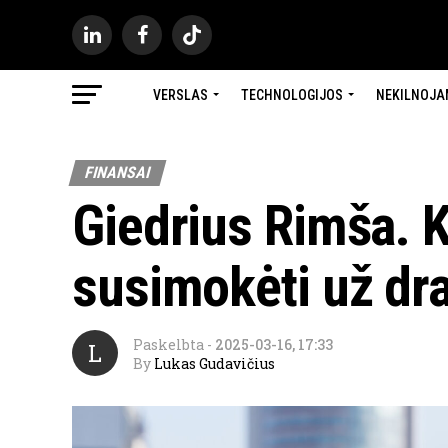
VERSLAS
TECHNOLOGIJOS
NEKILNOJA
FINANSAI
Giedrius Rimša. 
susimokėti už dr
Paskelbta
-
2025-03-16, 17:33
L
By
Lukas Gudavičius