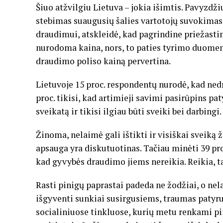
Šiuo atžvilgiu Lietuva – jokia išimtis. Pavyzdž
stebimas suaugusių šalies vartotojų suvokimas,
draudimui, atskleidė, kad pagrindine priežastim
nurodoma kaina, nors, to paties tyrimo duomen
draudimo poliso kainą pervertina.
Lietuvoje 15 proc. respondentų nurodė, kad ned
proc. tikisi, kad artimieji savimi pasirūpins pa
sveikatą ir tikisi ilgiau būti sveiki bei darbingi.
Žinoma, nelaimė gali ištikti ir visiškai sveik
apsauga yra diskutuotinas. Tačiau minėti 39 pro
kad gyvybės draudimo jiems nereikia. Reikia, t
Rasti pinigų paprastai padeda ne žodžiai, o ne
išgyventi sunkiai susirgusiems, traumas paty
socialiniuose tinkluose, kurių metu renkami p