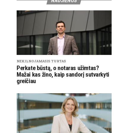
NAUJIENOS
NEKILNOJAMASIS TURTAS
Perkate būstą, o notaras užimtas?
Mažai kas žino, kaip sandorį sutvarkyti
greičiau