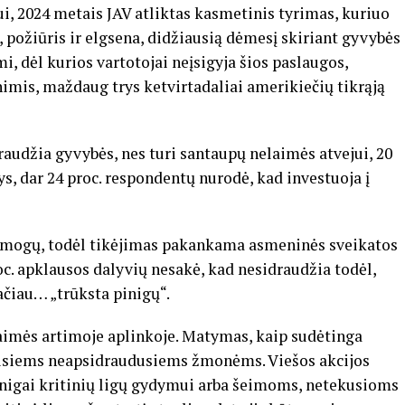
iui, 2024 metais JAV atliktas kasmetinis tyrimas, kuriuo
 požiūris ir elgsena, didžiausią dėmesį skiriant gyvybės
i, dėl kurios vartotojai neįsigyja šios paslaugos,
imis, maždaug trys ketvirtadaliai amerikiečių tikrąją
raudžia gyvybės, nes turi santaupų nelaimės atvejui, 20
tys, dar 24 proc. respondentų nurodė, kad investuoja į
ą žmogų, todėl tikėjimas pakankama asmeninės sveikatos
c. apklausos dalyvių nesakė, kad nesidraudžia todėl,
ačiau… „trūksta pinigų“.
laimės artimoje aplinkoje. Matymas, kaip sudėtinga
rusiems neapsidraudusiems žmonėms. Viešos akcijos
inigai kritinių ligų gydymui arba šeimoms, netekusioms