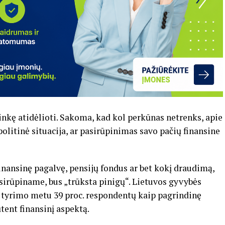
kę atidėlioti. Sakoma, kad kol perkūnas netrenks, apie
opolitinė situacija, ar pasirūpinimas savo pačių finansine
nansinę pagalvę, pensijų fondus ar bet kokį draudimą,
sirūpiname, bus „trūksta pinigų“. Lietuvos gyvybės
tyrimo metu 39 proc. respondentų kaip pagrindinę
tent finansinį aspektą.