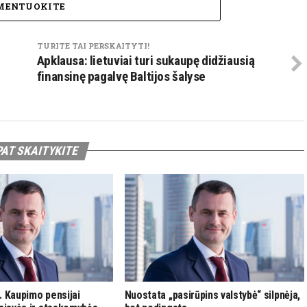
MENTUOKITE
TURITE TAI PERSKAITYTI!
Apklausa: lietuviai turi sukaupę didžiausią
finansinę pagalvę Baltijos šalyse
PAT SKAITYKITE
. Kaupimo pensijai
Nuostata „pasirūpins valstybė“ silpnėja,