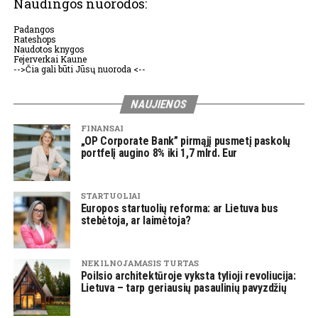
Naudingos nuorodos:
Padangos
Rateshops
Naudotos knygos
Fejerverkai Kaune
-->Čia gali būti Jūsų nuoroda <--
NAUJIENOS
FINANSAI
„OP Corporate Bank” pirmąjį pusmetį paskolų
portfelį augino 8% iki 1,7 mlrd. Eur
STARTUOLIAI
Europos startuolių reforma: ar Lietuva bus
stebėtoja, ar laimėtoja?
NEKILNOJAMASIS TURTAS
Poilsio architektūroje vyksta tylioji revoliucija:
Lietuva – tarp geriausių pasaulinių pavyzdžių