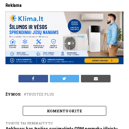
Reklama
ŽYMOS:
TRUSTEE PLUS
KOMENTUOKITE
TURITE TAI PERSKAITYTI!
Apklausa: kas trečias susigrąžintą GPM permoką išleistų