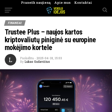
Pranešk naujieną
Apie mus
Kontaktai
FINANSAI
Trustee Plus – naujos kartos
kriptovaliutų piniginė su europine
mokėjimo kortele
L
Paskelbta
-
2025-04-18, 15:03
By
Lukas Gudavičius