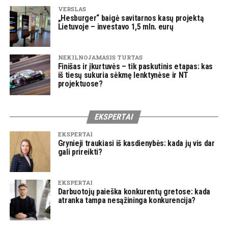
VERSLAS
„Hesburger“ baigė savitarnos kasų projektą
Lietuvoje – investavo 1,5 mln. eurų
NEKILNOJAMASIS TURTAS
Finišas ir įkurtuvės – tik paskutinis etapas: kas
iš tiesų sukuria sėkmę lenktynėse ir NT
projektuose?
EKSPERTAI
EKSPERTAI
Grynieji traukiasi iš kasdienybės: kada jų vis dar
gali prireikti?
EKSPERTAI
Darbuotojų paieška konkurentų gretose: kada
atranka tampa nesąžininga konkurencija?