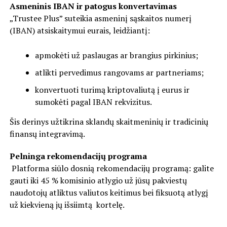
Asmeninis IBAN ir patogus konvertavimas
„Trustee Plus” suteikia asmeninį sąskaitos numerį
(IBAN) atsiskaitymui eurais, leidžiantį:
apmokėti už paslaugas ar brangius pirkinius;
atlikti pervedimus rangovams ar partneriams;
konvertuoti turimą kriptovaliutą į eurus ir
sumokėti pagal IBAN rekvizitus.
Šis derinys užtikrina sklandų skaitmeninių ir tradicinių
finansų integravimą.
Pelninga rekomendacijų programa
Platforma siūlo dosnią rekomendacijų programą: galite
gauti iki 45 % komisinio atlygio už jūsų pakviestų
naudotojų atliktus valiutos keitimus bei fiksuotą atlygį
už kiekvieną jų išsiimtą kortelę.