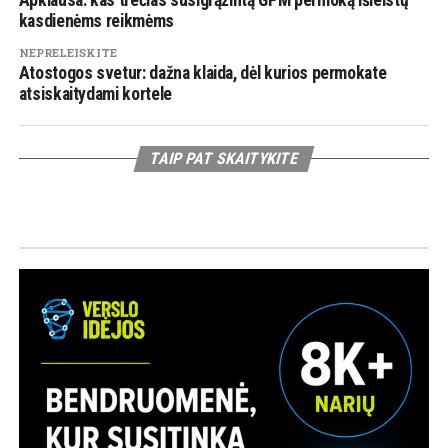
kasdienėms reikmėms
NEPRELEISKITE
Atostogos svetur: dažna klaida, dėl kurios permokate
atsiskaitydami kortele
TAIP PAT SKAITYKITE