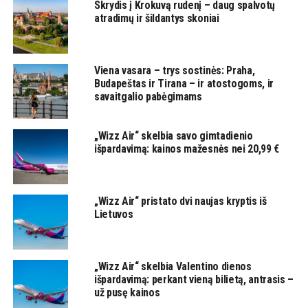
Skrydis į Krokuvą rudenį – daug spalvotų
atradimų ir šildantys skoniai
Viena vasara – trys sostinės: Praha,
Budapeštas ir Tirana – ir atostogoms, ir
savaitgalio pabėgimams
„Wizz Air“ skelbia savo gimtadienio
išpardavimą: kainos mažesnės nei 20,99 €
„Wizz Air“ pristato dvi naujas kryptis iš
Lietuvos
„Wizz Air“ skelbia Valentino dienos
išpardavimą: perkant vieną bilietą, antrasis –
už pusę kainos