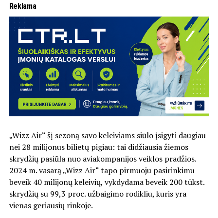
Reklama
„Wizz Air“ šį sezoną savo keleiviams siūlo įsigyti daugiau
nei 28 milijonus bilietų pigiau: tai didžiausia žiemos
skrydžių pasiūla nuo aviakompanijos veiklos pradžios.
2024 m. vasarą „Wizz Air“ tapo pirmuoju pasirinkimu
beveik 40 milijonų keleivių, vykdydama beveik 200 tūkst.
skrydžių su 99,3 proc. užbaigimo rodikliu, kuris yra
vienas geriausių rinkoje.