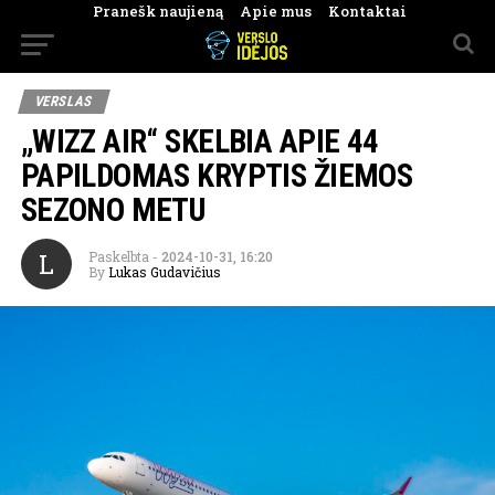
Pranešk naujieną
Apie mus
Kontaktai
VERSLAS
„WIZZ AIR“ SKELBIA APIE 44
PAPILDOMAS KRYPTIS ŽIEMOS
SEZONO METU
L
Paskelbta
-
2024-10-31, 16:20
By
Lukas Gudavičius