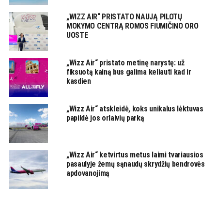
„WIZZ AIR“ PRISTATO NAUJĄ PILOTŲ
MOKYMO CENTRĄ ROMOS FIUMIČINO ORO
UOSTE
„Wizz Air“ pristato metinę narystę: už
fiksuotą kainą bus galima keliauti kad ir
kasdien
„Wizz Air“ atskleidė, koks unikalus lėktuvas
papildė jos orlaivių parką
„Wizz Air“ ketvirtus metus laimi tvariausios
pasaulyje žemų sąnaudų skrydžių bendrovės
apdovanojimą