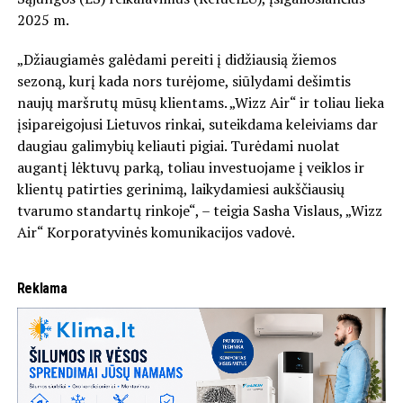
2025 m.
„Džiaugiamės galėdami pereiti į didžiausią žiemos
sezoną, kurį kada nors turėjome, siūlydami dešimtis
naujų maršrutų mūsų klientams. „Wizz Air“ ir toliau lieka
įsipareigojusi Lietuvos rinkai, suteikdama keleiviams dar
daugiau galimybių keliauti pigiai. Turėdami nuolat
augantį lėktuvų parką, toliau investuojame į veiklos ir
klientų patirties gerinimą, laikydamiesi aukščiausių
tvarumo standartų rinkoje“, – teigia Sasha Vislaus, „Wizz
Air“ Korporatyvinės komunikacijos vadovė.
Reklama