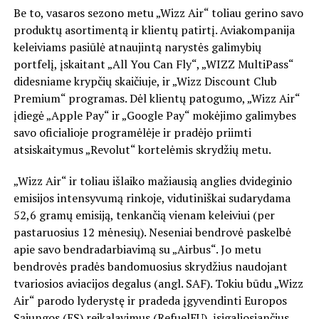
Be to, vasaros sezono metu „Wizz Air“ toliau gerino savo
produktų asortimentą ir klientų patirtį. Aviakompanija
keleiviams pasiūlė atnaujintą narystės galimybių
portfelį, įskaitant „All You Can Fly“, „WIZZ MultiPass“
didesniame krypčių skaičiuje, ir „Wizz Discount Club
Premium“ programas. Dėl klientų patogumo, „Wizz Air“
įdiegė „Apple Pay“ ir „Google Pay“ mokėjimo galimybes
savo oficialioje programėlėje ir pradėjo priimti
atsiskaitymus „Revolut“ kortelėmis skrydžių metu.
„Wizz Air“ ir toliau išlaiko mažiausią anglies dvideginio
emisijos intensyvumą rinkoje, vidutiniškai sudarydama
52,6 gramų emisiją, tenkančią vienam keleiviui (per
pastaruosius 12 mėnesių). Neseniai bendrovė paskelbė
apie savo bendradarbiavimą su „Airbus“. Jo metu
bendrovės pradės bandomuosius skrydžius naudojant
tvariosios aviacijos degalus (angl. SAF). Tokiu būdu „Wizz
Air“ parodo lyderystę ir pradeda įgyvendinti Europos
Sąjungos (ES) reikalavimus (RefuelEU), įsigaliosiančius