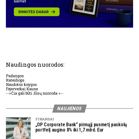
Naudingos nuorodos:
Padangos
Rateshops
Naudotos knygos
Fejerverkai Kaune
-->Čia gali būti Jūsų nuoroda <--
NAUJIENOS
FINANSAI
„OP Corporate Bank” pirmąjį pusmetį paskolų
portfelį augino 8% iki 1,7 mlrd. Eur