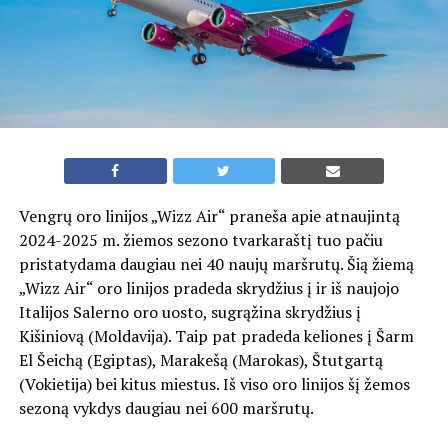
Vengrų oro linijos „Wizz Air“ praneša apie atnaujintą
2024-2025 m. žiemos sezono tvarkaraštį tuo pačiu
pristatydama daugiau nei 40 naujų maršrutų. Šią žiemą
„Wizz Air“ oro linijos pradeda skrydžius į ir iš naujojo
Italijos Salerno oro uosto, sugrąžina skrydžius į
Kišiniovą (Moldavija). Taip pat pradeda keliones į Šarm
El Šeichą (Egiptas), Marakešą (Marokas), Štutgartą
(Vokietija) bei kitus miestus. Iš viso oro linijos šį žemos
sezoną vykdys daugiau nei 600 maršrutų.