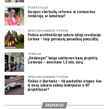
STARTUOLIAI
Europos startuolių reforma: ar Lietuva bus
stebėtoja, ar laimėtoja?
NEKILNOJAMASIS TURTAS
Poilsio architektūroje vyksta tylioji revoliucija:
Lietuva – tarp geriausių pasaulinių pavyzdžių
VERSLAS
„Hesburger“ baigė savitarnos kasų projektą
Lietuvoje – investavo 1,5 mln. eurų
NEKILNOJAMASIS TURTAS
Finišas ir įkurtuvės – tik paskutinis etapas: kas
iš tiesų sukuria sėkmę lenktynėse ir NT
projektuose?
EKSPERTAI