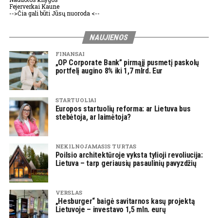
Fejerverkai Kaune
-->Čia gali būti Jūsų nuoroda <--
NAUJIENOS
FINANSAI
„OP Corporate Bank” pirmąjį pusmetį paskolų
portfelį augino 8% iki 1,7 mlrd. Eur
STARTUOLIAI
Europos startuolių reforma: ar Lietuva bus
stebėtoja, ar laimėtoja?
NEKILNOJAMASIS TURTAS
Poilsio architektūroje vyksta tylioji revoliucija:
Lietuva – tarp geriausių pasaulinių pavyzdžių
VERSLAS
„Hesburger“ baigė savitarnos kasų projektą
Lietuvoje – investavo 1,5 mln. eurų