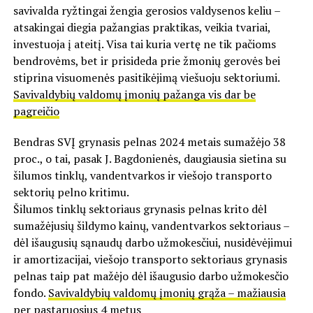
savivalda ryžtingai žengia gerosios valdysenos keliu –
atsakingai diegia pažangias praktikas, veikia tvariai,
investuoja į ateitį. Visa tai kuria vertę ne tik pačioms
bendrovėms, bet ir prisideda prie žmonių gerovės bei
stiprina visuomenės pasitikėjimą viešuoju sektoriumi.
Savivaldybių valdomų įmonių pažanga vis dar be
pagreičio
Bendras SVĮ grynasis pelnas 2024 metais sumažėjo 38
proc., o tai, pasak J. Bagdonienės, daugiausia sietina su
šilumos tinklų, vandentvarkos ir viešojo transporto
sektorių pelno kritimu.
Šilumos tinklų sektoriaus grynasis pelnas krito dėl
sumažėjusių šildymo kainų, vandentvarkos sektoriaus –
dėl išaugusių sąnaudų darbo užmokesčiui, nusidėvėjimui
ir amortizacijai, viešojo transporto sektoriaus grynasis
pelnas taip pat mažėjo dėl išaugusio darbo užmokesčio
fondo.
Savivaldybių valdomų įmonių grąža – mažiausia
per pastaruosius 4 metus