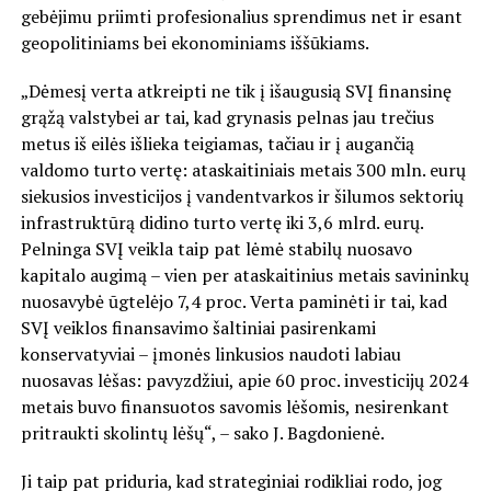
gebėjimu priimti profesionalius sprendimus net ir esant
geopolitiniams bei ekonominiams iššūkiams.
„Dėmesį verta atkreipti ne tik į išaugusią SVĮ finansinę
grąžą valstybei ar tai, kad grynasis pelnas jau trečius
metus iš eilės išlieka teigiamas, tačiau ir į augančią
valdomo turto vertę: ataskaitiniais metais 300 mln. eurų
siekusios investicijos į vandentvarkos ir šilumos sektorių
infrastruktūrą didino turto vertę iki 3,6 mlrd. eurų.
Pelninga SVĮ veikla taip pat lėmė stabilų nuosavo
kapitalo augimą – vien per ataskaitinius metais savininkų
nuosavybė ūgtelėjo 7,4 proc. Verta paminėti ir tai, kad
SVĮ veiklos finansavimo šaltiniai pasirenkami
konservatyviai – įmonės linkusios naudoti labiau
nuosavas lėšas: pavyzdžiui, apie 60 proc. investicijų 2024
metais buvo finansuotos savomis lėšomis, nesirenkant
pritraukti skolintų lėšų“, – sako J. Bagdonienė.
Ji taip pat priduria, kad strateginiai rodikliai rodo, jog