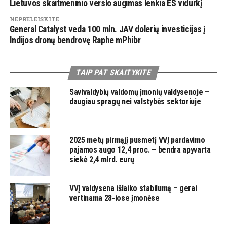
Lietuvos skaitmeninio verslo augimas lenkia ES vidurkį
NEPRELEISKITE
General Catalyst veda 100 mln. JAV dolerių investicijas į
Indijos dronų bendrovę Raphe mPhibr
TAIP PAT SKAITYKITE
Savivaldybių valdomų įmonių valdysenoje –
daugiau spragų nei valstybės sektoriuje
2025 metų pirmąjį pusmetį VVĮ pardavimo
pajamos augo 12,4 proc. – bendra apyvarta
siekė 2,4 mlrd. eurų
VVĮ valdysena išlaiko stabilumą – gerai
vertinama 28-iose įmonėse