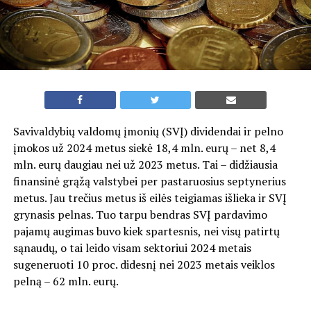
Savivaldybių valdomų įmonių (SVĮ) dividendai ir pelno
įmokos už 2024 metus siekė 18,4 mln. eurų – net 8,4
mln. eurų daugiau nei už 2023 metus. Tai – didžiausia
finansinė grąžą valstybei per pastaruosius septynerius
metus. Jau trečius metus iš eilės teigiamas išlieka ir SVĮ
grynasis pelnas. Tuo tarpu bendras SVĮ pardavimo
pajamų augimas buvo kiek spartesnis, nei visų patirtų
sąnaudų, o tai leido visam sektoriui 2024 metais
sugeneruoti 10 proc. didesnį nei 2023 metais veiklos
pelną – 62 mln. eurų.