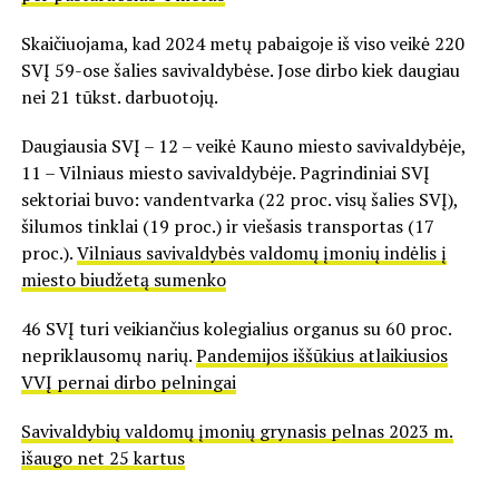
Skaičiuojama, kad 2024 metų pabaigoje iš viso veikė 220
SVĮ 59-ose šalies savivaldybėse. Jose dirbo kiek daugiau
nei 21 tūkst. darbuotojų.
Daugiausia SVĮ – 12 – veikė Kauno miesto savivaldybėje,
11 – Vilniaus miesto savivaldybėje. Pagrindiniai SVĮ
sektoriai buvo: vandentvarka (22 proc. visų šalies SVĮ),
šilumos tinklai (19 proc.) ir viešasis transportas (17
proc.).
Vilniaus savivaldybės valdomų įmonių indėlis į
miesto biudžetą sumenko
46 SVĮ turi veikiančius kolegialius organus su 60 proc.
nepriklausomų narių.
Pandemijos iššūkius atlaikiusios
VVĮ pernai dirbo pelningai
Savivaldybių valdomų įmonių grynasis pelnas 2023 m.
išaugo net 25 kartus