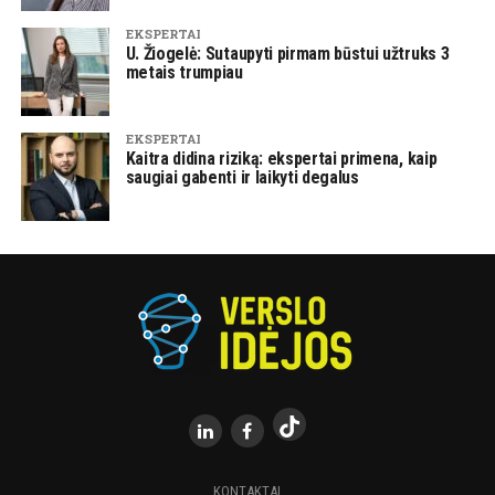
EKSPERTAI
U. Žiogelė: Sutaupyti pirmam būstui užtruks 3
metais trumpiau
EKSPERTAI
Kaitra didina riziką: ekspertai primena, kaip
saugiai gabenti ir laikyti degalus
KONTAKTAI