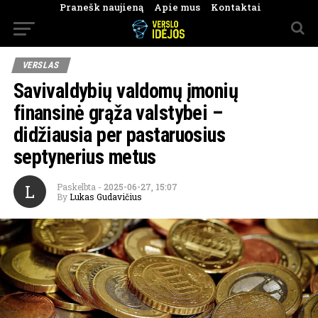
Pranešk naujieną
Apie mus
Kontaktai
VERSLAS
Savivaldybių valdomų įmonių
finansinė grąža valstybei –
didžiausia per pastaruosius
septynerius metus
L
Paskelbta
-
2025-06-27, 15:07
By
Lukas Gudavičius