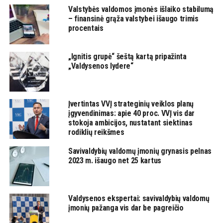
Valstybės valdomos įmonės išlaiko stabilumą
– finansinė grąža valstybei išaugo trimis
procentais
„Ignitis grupė“ šeštą kartą pripažinta
„Valdysenos lydere“
Įvertintas VVĮ strateginių veiklos planų
įgyvendinimas: apie 40 proc. VVĮ vis dar
stokoja ambicijos, nustatant siektinas
rodiklių reikšmes
Savivaldybių valdomų įmonių grynasis pelnas
2023 m. išaugo net 25 kartus
Valdysenos ekspertai: savivaldybių valdomų
įmonių pažanga vis dar be pagreičio